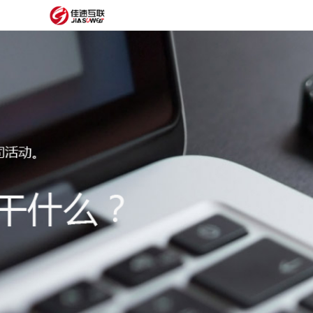
网
站
网
首
站
外
页
建
贸
定
设
网
制
抖
站
模
音
阿
建
板
获
里
经
设
客
云
典
建
服
案
站
圈
务
例
方
子
关