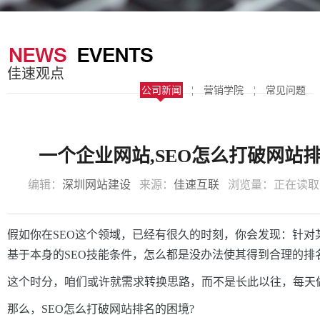
器
案
于
联
我
系
佳速观点
们
我
公司新闻
¦
营销学院
¦
常见问题
们
一个企业网站,SEO怎么打破网站
编辑：
深圳网站建设
来源：
佳速互联
浏览量：
正在读取
假如你在SEO这个领域，已经有很久的时刻，你会发现：针对
基于本身的SEO技能条件，怎么都是没办法使其得到合理的排
这个时分，咱们或许就需求转换思路，而不是长此以往，每天
那么，SEO怎么打破网站排名的困境?