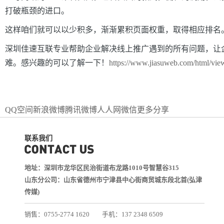
打破瓶颈的进口。
这样咱们就可以以少积多，渐渐累积页面权重，取得相应排名
深圳佳速互联专业帮助企业解决线上推广遇到的所有问题，让
难。感兴趣的可以了解一下！
https://www.jiasuweb.com/html/vi
QQ空间
新浪微博
腾讯微博
人人网
微信
更多分享
联系我们
地址：深圳市龙华区民治街道布龙路1010号智慧谷315
山东分公司：山东省德州市宁津县中心街商贸城东段北首(弘津
传媒)
销售：0755-2774 1620
手机：137 2348 6509