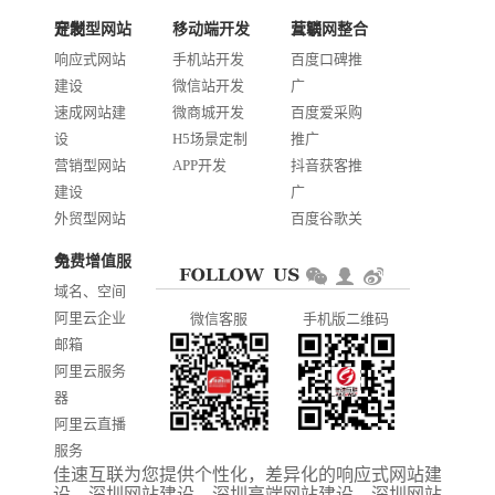
技术：0755-2688 1370
定制型网站开发
移动端开发
互联网整合营销
邮箱：services@jiasuweb.com
响应式网站
手机站开发
百度口碑推
建设
微信站开发
广
速成网站建
微商城开发
百度爱采购
设
H5场景定制
推广
营销型网站
APP开发
抖音获客推
建设
广
外贸型网站
百度谷歌关
建设
键词优化
免费增值服务
商城网站开
AI智能发布
域名、空间
发
系统推广
阿里云企业
微信客服
手机版二维码
门户信息平
邮箱
台开发
阿里云服务
器
阿里云直播
服务
佳速互联为您提供个性化，差异化的
响应式网站建
阿里云ICP备
设
、
深圳网站建设
、
深圳高端网站建设
、
深圳网站