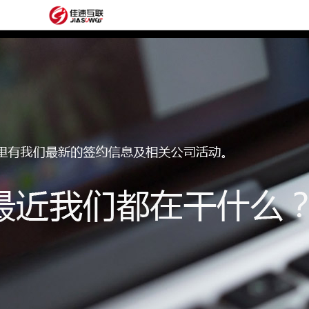
网
站
网
首
站
外
页
建
贸
定
设
网
制
抖
站
模
音
阿
建
板
获
里
经
设
客
云
典
建
服
案
站
圈
务
例
方
子
关