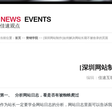
器
案
于
联
我
系
佳速观点
们
我
当前位置：
首页
>>
营销学院
>> [深圳网站制作]如何解决网站长期不被收录的页面
们
[深圳网站
编辑：
佳速互
第一、
分析网站日志，看是否有被蜘蛛爬过
作为站长一定要学会网站日志的分析，网站日志里面可以告诉我