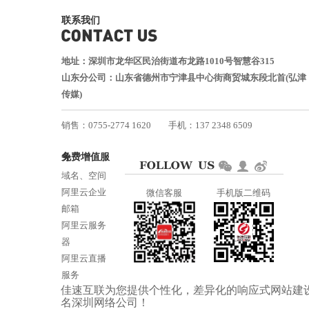
联系我们
地址：深圳市龙华区民治街道布龙路1010号智慧谷315
山东分公司：山东省德州市宁津县中心街商贸城东段北首(弘津
传媒)
销售：0755-2774 1620
手机：137 2348 6509
技术：0755-2688 1370
免费增值服务
邮箱：services@jiasuweb.com
域名、空间
阿里云企业
微信客服
手机版二维码
邮箱
阿里云服务
器
阿里云直播
服务
佳速互联为您提供个性化，差异化的
响应式网站建
阿里云ICP备
名
深圳网络公司
！
案