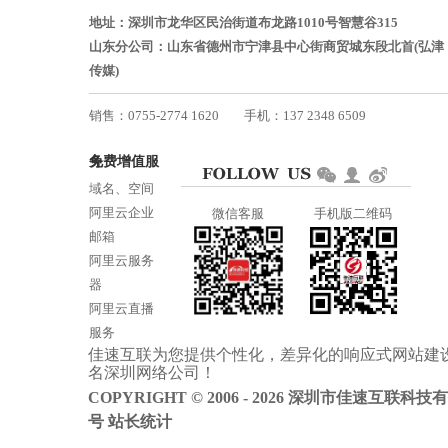
地址：深圳市龙华区民治街道布龙路1010号智慧谷315
山东分公司：山东省德州市宁津县中心街商贸城东段北首(弘津
传媒)
销售：0755-2774 1620
手机：137 2348 6509
技术：0755-2688 1370
免费增值服务
邮箱：services@jiasuweb.com
域名、空间
阿里云企业
微信客服
手机版二维码
邮箱
阿里云服务
器
阿里云直播
服务
佳速互联为您提供个性化，差异化的
响应式网站建
阿里云ICP备
名
深圳网络公司
！
案
COPYRIGHT © 2006 - 2026 深圳市佳速互联科技
号
站长统计