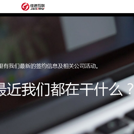
网
站
网
首
站
外
页
建
贸
定
设
网
制
抖
站
模
音
阿
建
板
获
里
经
设
客
云
典
建
服
案
站
圈
务
例
方
子
关