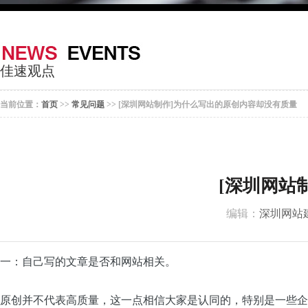
器
案
于
联
我
系
佳速观点
们
我
当前位置：
首页
>>
常见问题
>> [深圳网站制作]为什么写出的原创内容却没有质量
们
[深圳网站
编辑：
深圳网站
一：自己写的文章是否和网站相关。
原创并不代表高质量，这一点相信大家是认同的，特别是一些企