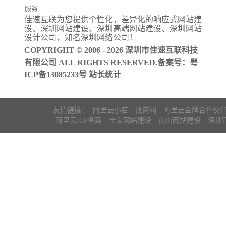
服务
佳速互联为您提供个性化，差异化的
响应式网站建
阿里云ICP备
设
、
深圳网站建设
、
深圳高端网站建设
、
深圳网站
案
设计公司
，知名
深圳网络公司
！
COPYRIGHT © 2006 - 2026 深圳市佳速互联科技
有限公司 ALL RIGHTS RESERVED.备案号：
粤
ICP备13085233号
站长统计
友情链接：
阿里云小店
找商网
阿里云金牌合作伙
阿里云ICP备案
宝安网站建设
南山网站建设
深圳