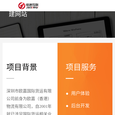
深圳网站建设|龙华网站
网
建设|深圳网站制作|深圳
建网站
站
网
首
站
外
页
建
贸
定
设
网
制
抖
站
模
音
项目背景
项目服务
阿
建
板
获
里
经
设
客
云
典
建
深圳市欧嘉国际货运有限
● 用户体验
公司前身为欧嘉（香港）
服
案
站
圈
● 后台开发
物流有限公司，自2001年
务
例
方
子
关
就已涉足国际货运相关业