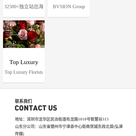
32500+独立站出海
Limited
BVSION Group
用户的选择 覆
was established in
盖：工厂、外贸企
2008, with Shenz...
业、亚马逊...
Top Luxury
Top Luxury Florists
Florists HK香
HK香港花店
港花店
联系我们
地址：深圳市龙华区民治街道布龙路1010号智慧谷315
山东分公司：山东省德州市宁津县中心街商贸城东段北首(弘津
传媒)