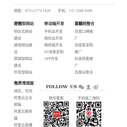
销售：0755-2774 1620
手机：137 2348 6509
技术：0755-2688 1370
定制型网站开发
移动端开发
互联网整合营销
邮箱：services@jiasuweb.com
响应式网站
手机站开发
百度口碑推
建设
微信站开发
广
速成网站建
微商城开发
百度爱采购
设
H5场景定制
推广
营销型网站
APP开发
抖音获客推
建设
广
外贸型网站
百度谷歌关
建设
键词优化
免费增值服务
商城网站开
AI智能发布
域名、空间
发
系统推广
阿里云企业
微信客服
手机版二维码
门户信息平
邮箱
台开发
阿里云服务
器
阿里云直播