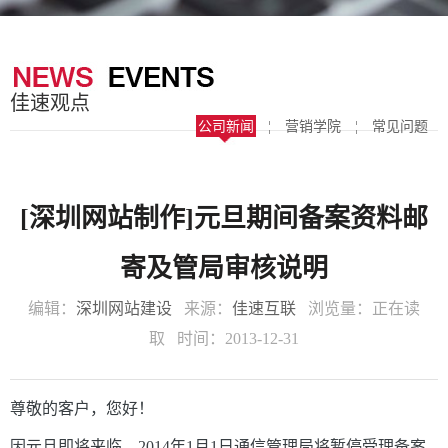
器
案
于
联
我
系
佳速观点
们
我
公司新闻
¦
营销学院
¦
常见问题
们
[深圳网站制作]元旦期间备案资料邮
寄及管局审核说明
编辑：
深圳网站建设
来源：
佳速互联
浏览量：
正在读
取
时间：2013-12-31
尊敬的客户，您好！
因元旦即将来临，2014年1月1日通信管理局将暂停受理备案