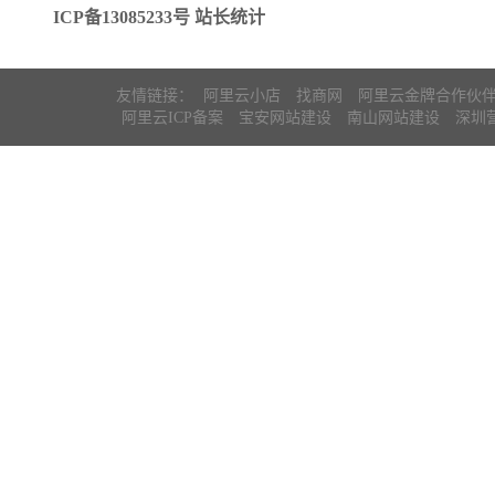
ICP备13085233号
站长统计
友情链接：
阿里云小店
找商网
阿里云金牌合作伙
阿里云ICP备案
宝安网站建设
南山网站建设
深圳