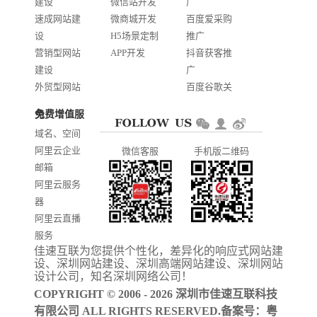
建设
微信站开发
广
速成网站建
微商城开发
百度爱采购
设
H5场景定制
推广
营销型网站
APP开发
抖音获客推
建设
广
外贸型网站
百度谷歌关
建设
键词优化
免费增值服务
商城网站开
AI智能发布
域名、空间
发
系统推广
阿里云企业
微信客服
手机版二维码
门户信息平
邮箱
台开发
阿里云服务
器
阿里云直播
服务
佳速互联为您提供个性化，差异化的
响应式网站建
阿里云ICP备
设
、
深圳网站建设
、
深圳高端网站建设
、
深圳网站
案
设计公司
，知名
深圳网络公司
！
COPYRIGHT © 2006 - 2026 深圳市佳速互联科技
有限公司 ALL RIGHTS RESERVED.备案号：
粤