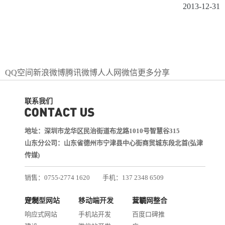
2013-12-31
QQ空间
新浪微博
腾讯微博
人人网
微信
更多分享
联系我们
地址：深圳市龙华区民治街道布龙路1010号智慧谷315
山东分公司：山东省德州市宁津县中心街商贸城东段北首(弘津
传媒)
销售：0755-2774 1620
手机：137 2348 6509
技术：0755-2688 1370
定制型网站开发
移动端开发
互联网整合营销
邮箱：services@jiasuweb.com
响应式网站
手机站开发
百度口碑推