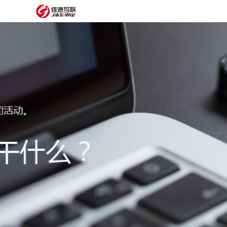
网
站
网
首
站
外
页
建
贸
定
设
网
制
抖
站
模
音
阿
建
板
获
里
经
设
客
云
典
建
服
案
站
圈
务
例
方
子
关