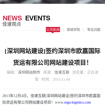
器
案
于
联
我
系
佳速观点
们
我
公司新闻
¦
营销学院
¦
常见问题
们
[深圳网站建设]签约深圳市欧嘉国际
货运有限公司网站建设项目！
编辑：
深圳网站制作
来源：
佳速互联
浏览量：
正在读
取
时间：2013-12-04
2013年12月4日，佳速互联
[
深圳网站建设
]签约深圳市欧嘉国
际货运有限公司网站建设项目！www.
orga-logistics.com