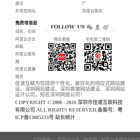
建设
广
外贸型网站
百度谷歌关
建设
键词优化
免费增值服务
商城网站开
AI智能发布
域名、空间
发
系统推广
阿里云企业
微信客服
手机版二维码
门户信息平
邮箱
台开发
阿里云服务
器
阿里云直播
服务
佳速互联为您提供个性化，差异化的
响应式网站建
阿里云ICP备
设
、
深圳网站建设
、
深圳高端网站建设
、
深圳网站
案
设计公司
，知名
深圳网络公司
！
COPYRIGHT © 2006 - 2026 深圳市佳速互联科技
有限公司 ALL RIGHTS RESERVED.备案号：
粤
ICP备13085233号
站长统计
友情链接：
阿里云小店
找商网
阿里云金牌合作伙