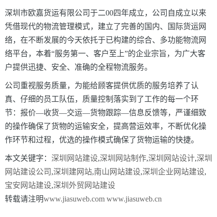
深圳市欧嘉货运有限公司于二00四年成立，公司自成立以来
凭借现代的物流管理模式，建立了完善的国内、国际货运网
络，在不断发展的今天依托于已构建的综合、多功能物流网
络平台，本着“服务第一、客户至上”的企业宗旨，为广大客
户提供迅捷、安全、准确的全程物流服务。
公司重视服务质量，为能给顾客提供优质的服务培养了认
真、仔细的员工队伍，质量控制落实到了工作的每一个环
节：报价
—
收货
—
交运
—
货物跟踪
—
信息反馈等，严谨细致
的操作确保了货物的运输安全，提高营运效率，不断优化操
作环节和过程，优选的操作模式确保了货物运输的快捷。
本文关键字：
深圳网站建设
,
深圳网站制作
,
深圳网站设计
,
深圳
网站建设公司
,
深圳建网站
,
南山网站建设
,
深圳企业网站建设
,
宝安网站建设
,
深圳外贸网站建设
转载请注明
www.jiasuweb.com
www.jiasuweb.cn