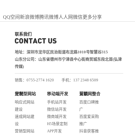
QQ空间
新浪微博
腾讯微博
人人网
微信
更多分享
联系我们
地址：深圳市龙华区民治街道布龙路1010号智慧谷315
山东分公司：山东省德州市宁津县中心街商贸城东段北首(弘津
传媒)
销售：0755-2774 1620
手机：137 2348 6509
技术：0755-2688 1370
定制型网站开发
移动端开发
互联网整合营销
邮箱：services@jiasuweb.com
响应式网站
手机站开发
百度口碑推
建设
微信站开发
广
速成网站建
微商城开发
百度爱采购
设
H5场景定制
推广
营销型网站
APP开发
抖音获客推