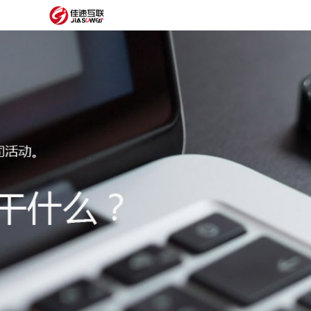
网
站
网
首
站
外
页
建
贸
定
设
网
制
抖
站
模
音
阿
建
板
获
里
经
设
客
云
典
建
服
案
站
圈
务
例
方
子
关