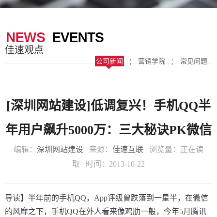
器
案
于
联
我
系
佳速观点
们
我
公司新闻
¦
营销学院
¦
常见问题
们
[深圳网站建设]低调复兴！手机QQ半
年用户飙升5000万：三大秘诀PK微信
编辑：
深圳网站建设
来源：
佳速互联
浏览量：
正在读
取
时间：2013-10-22
导读】半年前的手机QQ，App评级曾跌落到一星半，在微信
的风靡之下，手机QQ在外人看来像鸡肋一般，今年5月腾讯