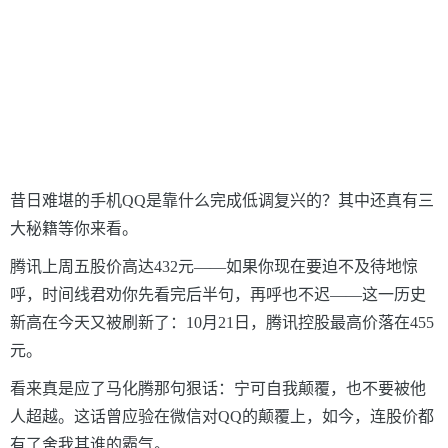
昔日难堪的手机QQ是靠什么完成低调复兴的？其中还真有三
大秘籍等你来看。
腾讯上周五股价高达432元
——
如果你现在要迫不及待地惊
呼，时间线君劝你先看完后半句，再呼也不迟
——
这一历史
新高在今天又被刷新了：10月21日，腾讯控股最高价落在455
元。
看来真是应了马化腾那句狠话：宁可自我颠覆，也不要被他
人超越。这话曾应验在微信对QQ的颠覆上，如今，连股价都
有了舍我其谁的霸气。