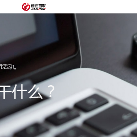
网
站
网
首
站
外
页
建
贸
定
设
网
制
抖
站
模
音
阿
建
板
获
里
经
设
客
云
典
建
服
案
站
圈
务
例
方
子
关