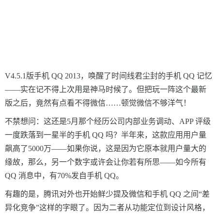
V4.5.1版手机
QQ
2013，唤醒了时间线君尘封的手机
QQ
记忆
——
实在记不得上次用是神马时候了。但把玩一阵这个最新
版之后，竟然有点看不得微信……顿觉微信不够洋气！
不禁想问：这还是5月那个经历公司内部业务调动、APP
评级
一度跌落到一星半的手机
QQ
吗？半年来，这款应用用户量
飙高了5000万
——
如果你说，这是因为它原本就用户量大的
缘故，那么，另一个数字或许会让你若有所思
——
如今所有
QQ
消息中，有70
%
发自手机
QQ
。
有趣的是，腾讯对外也开始鲜少提及微信和手机
QQ
之间“差
异化竞争”这样的字眼了。因为二者从功能定位到设计风格，