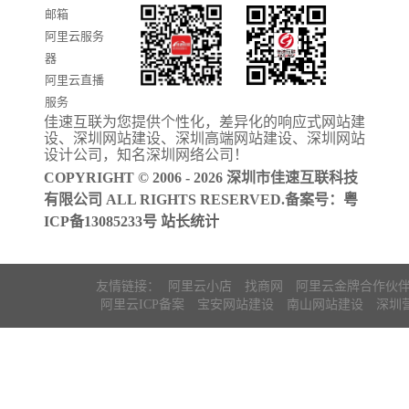
邮箱
台开发
阿里云服务
器
阿里云直播
服务
佳速互联为您提供个性化，差异化的
响应式网站建
阿里云ICP备
设
、
深圳网站建设
、
深圳高端网站建设
、
深圳网站
案
设计公司
，知名
深圳网络公司
！
COPYRIGHT © 2006 - 2026 深圳市佳速互联科技
有限公司 ALL RIGHTS RESERVED.备案号：
粤
ICP备13085233号
站长统计
友情链接：
阿里云小店
找商网
阿里云金牌合作伙
阿里云ICP备案
宝安网站建设
南山网站建设
深圳