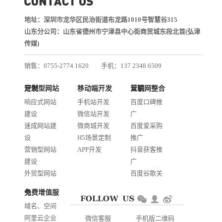
地址：深圳市龙华区民治街道布龙路1010号智慧谷315
山东分公司：山东省德州市宁津县中心街商贸城东段北首(弘津
传媒)
销售：0755-2774 1620
手机：137 2348 6509
技术：0755-2688 1370
定制型网站开发
移动端开发
互联网整合营销
邮箱：services@jiasuweb.com
响应式网站
手机站开发
百度口碑推
建设
微信站开发
广
速成网站建
微商城开发
百度爱采购
设
H5场景定制
推广
营销型网站
APP开发
抖音获客推
建设
广
外贸型网站
百度谷歌关
建设
键词优化
免费增值服务
商城网站开
AI智能发布
域名、空间
发
系统推广
阿里云企业
微信客服
手机版二维码
门户信息平