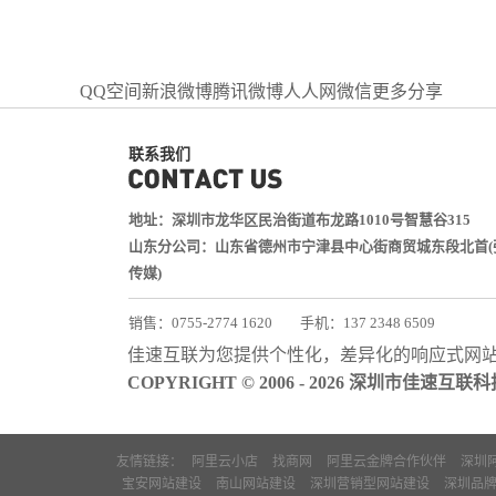
QQ空间
新浪微博
腾讯微博
人人网
微信
更多分享
联系我们
地址：深圳市龙华区民治街道布龙路1010号智慧谷315
山东分公司：山东省德州市宁津县中心街商贸城东段北首(
传媒)
销售：0755-2774 1620
手机：137 2348 6509
技术：0755-2688 1370
佳速互联为您提供个性化，差异化的
响应式网
邮箱：services@jiasuweb.com
COPYRIGHT © 2006 - 2026 深圳市佳速互
友情链接：
阿里云小店
找商网
阿里云金牌合作伙伴
深圳
宝安网站建设
南山网站建设
深圳营销型网站建设
深圳品