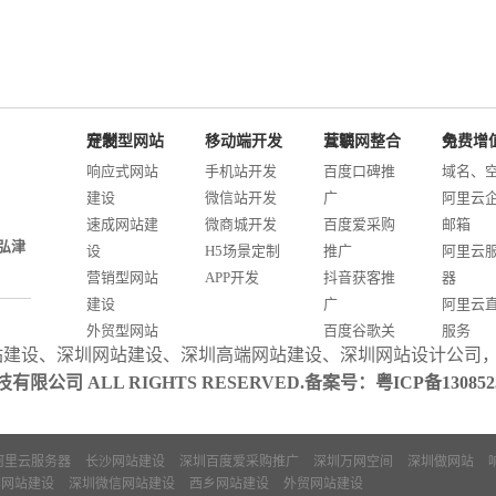
定制型网站开发
移动端开发
互联网整合营销
免费增值服务
响应式网站
手机站开发
百度口碑推
域名、
建设
微信站开发
广
阿里云
速成网站建
微商城开发
百度爱采购
邮箱
弘津
设
H5场景定制
推广
阿里云
营销型网站
APP开发
抖音获客推
器
建设
广
阿里云
外贸型网站
百度谷歌关
服务
站建设
、
深圳网站建设
、
深圳高端网站建设
、
深圳网站设计公司
建设
键词优化
阿里云I
联科技有限公司 ALL RIGHTS RESERVED.备案号：
粤ICP备13085
商城网站开
AI智能发布
案
发
系统推广
门户信息平
阿里云服务器
长沙网站建设
深圳百度爱采购推广
深圳万网空间
深圳做网站
台开发
牌网站建设
深圳微信网站建设
西乡网站建设
外贸网站建设