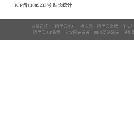
ICP备13085233号
站长统计
友情链接：
阿里云小店
找商网
阿里云金牌合作伙
阿里云ICP备案
宝安网站建设
南山网站建设
深圳