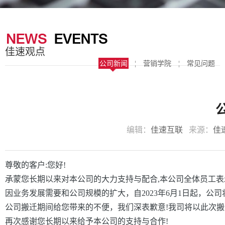
器
案
于
联
我
系
佳速观点
们
我
公司新闻
¦
营销学院
¦
常见问题
们
编辑：
佳速互联
来源：
佳
尊敬的客户:您好!
承蒙您长期以来对本公司的大力支持与配合,本公司全体员工表示
因业务发展需要和公司规模的扩大，自2023年6月1日起，公
公司搬迁期间给您带来的不便，我们深表歉意!我司将以此次
再次感谢您长期以来给予本公司的支持与合作!