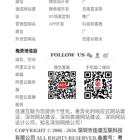
建设
微信站开发
广
速成网站建
微商城开发
百度爱采购
设
H5场景定制
推广
营销型网站
APP开发
抖音获客推
建设
广
外贸型网站
百度谷歌关
建设
键词优化
免费增值服务
商城网站开
AI智能发布
域名、空间
发
系统推广
阿里云企业
微信客服
手机版二维码
门户信息平
邮箱
台开发
阿里云服务
器
阿里云直播
服务
佳速互联为您提供个性化，差异化的
响应式网站建
阿里云ICP备
设
、
深圳网站建设
、
深圳高端网站建设
、
深圳网站
案
设计公司
，知名
深圳网络公司
！
COPYRIGHT © 2006 - 2026 深圳市佳速互联科技
有限公司 ALL RIGHTS RESERVED.备案号：
粤