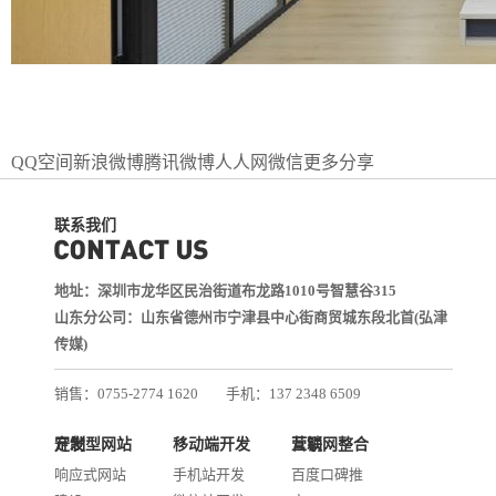
QQ空间
新浪微博
腾讯微博
人人网
微信
更多分享
联系我们
地址：深圳市龙华区民治街道布龙路1010号智慧谷315
山东分公司：山东省德州市宁津县中心街商贸城东段北首(弘津
传媒)
销售：0755-2774 1620
手机：137 2348 6509
技术：0755-2688 1370
定制型网站开发
移动端开发
互联网整合营销
邮箱：services@jiasuweb.com
响应式网站
手机站开发
百度口碑推