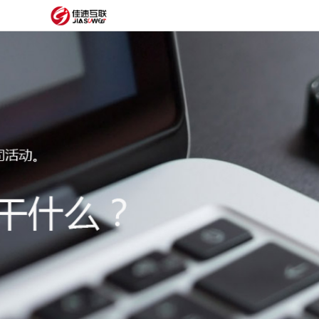
网
站
网
首
站
外
页
建
贸
定
设
网
制
抖
站
模
音
阿
建
板
获
里
经
设
客
云
典
建
服
案
站
圈
务
例
方
子
关