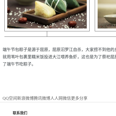
端午节包粽子是源于屈原，屈原汩罗江自杀，大家捞不到他的
就用苇叶包裹里糯米饭投进大江喂养鱼虾，这也是为了祭祀屈
了端午节吃粽子。
QQ空间
新浪微博
腾讯微博
人人网
微信
更多分享
联系我们