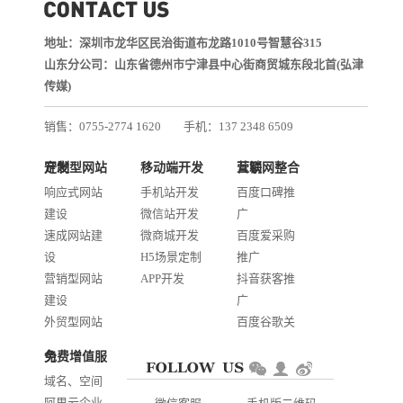
地址：深圳市龙华区民治街道布龙路1010号智慧谷315
山东分公司：山东省德州市宁津县中心街商贸城东段北首(弘津
传媒)
销售：0755-2774 1620
手机：137 2348 6509
技术：0755-2688 1370
定制型网站开发
移动端开发
互联网整合营销
邮箱：services@jiasuweb.com
响应式网站
手机站开发
百度口碑推
建设
微信站开发
广
速成网站建
微商城开发
百度爱采购
设
H5场景定制
推广
营销型网站
APP开发
抖音获客推
建设
广
外贸型网站
百度谷歌关
建设
键词优化
免费增值服务
商城网站开
AI智能发布
域名、空间
发
系统推广
阿里云企业