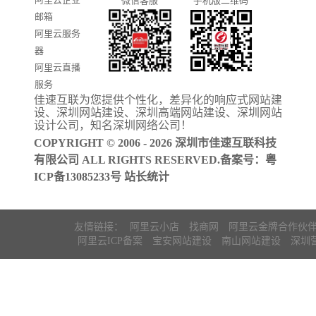
微信客服
手机版二维码
门户信息平
邮箱
台开发
阿里云服务
器
阿里云直播
服务
佳速互联为您提供个性化，差异化的
响应式网站建
阿里云ICP备
设
、
深圳网站建设
、
深圳高端网站建设
、
深圳网站
案
设计公司
，知名
深圳网络公司
！
COPYRIGHT © 2006 - 2026 深圳市佳速互联科技
有限公司 ALL RIGHTS RESERVED.备案号：
粤
ICP备13085233号
站长统计
友情链接：
阿里云小店
找商网
阿里云金牌合作伙
阿里云ICP备案
宝安网站建设
南山网站建设
深圳