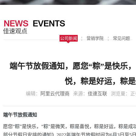
器
案
于
联
我
系
佳速观点
们
我
公司新闻
¦
营销学院
¦
常见问题
们
端午节放假通知，愿您“粽”是快乐，
悦，粽是好运，粽是
编辑：
阿里云代理商
来源：
佳速互联
浏览量：
正
端午节放假通知
愿您“粽”是快乐，“粽”是微笑，粽是喜悦，粽是好运，粽是成功
部分节假日安排的通知》2022年端午节放假时间为6月3日至5