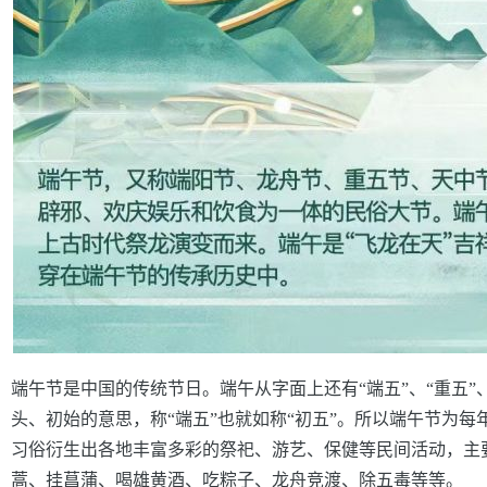
端午节是中国的传统节日。端午从字面上还有“端五”、“重五”、
头、初始的意思，称“端五”也就如称“初五”。所以端午节为
习俗衍生出各地丰富多彩的祭祀、游艺、保健等民间活动，主
蒿、挂菖蒲、喝雄黄酒、吃粽子、龙舟竞渡、除五毒等等。