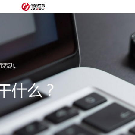
网
站
网
首
站
外
页
建
贸
定
设
网
制
抖
站
模
音
阿
建
板
获
里
经
设
客
云
典
建
服
案
站
圈
务
例
方
子
关