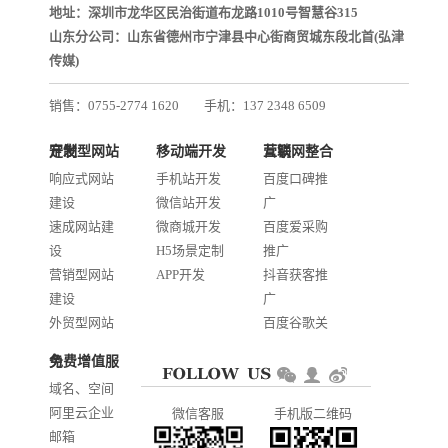
地址：深圳市龙华区民治街道布龙路1010号智慧谷315
山东分公司：山东省德州市宁津县中心街商贸城东段北首(弘津
传媒)
销售：0755-2774 1620
手机：137 2348 6509
技术：0755-2688 1370
定制型网站开发
移动端开发
互联网整合营销
邮箱：services@jiasuweb.com
响应式网站
手机站开发
百度口碑推
建设
微信站开发
广
速成网站建
微商城开发
百度爱采购
设
H5场景定制
推广
营销型网站
APP开发
抖音获客推
建设
广
外贸型网站
百度谷歌关
建设
键词优化
免费增值服务
商城网站开
AI智能发布
域名、空间
发
系统推广
阿里云企业
微信客服
手机版二维码
门户信息平
邮箱
台开发