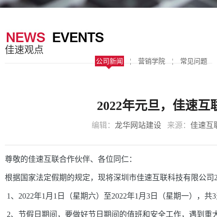
器
案
于
联
我
系
佳速观点
们
我
公司新闻
¦
营销学院
¦
常见问题
们
2022年元旦，佳速
编辑：
龙华网站建设
来源：
佳速互
尊敬的佳速互联合作伙伴、各位同仁：
根据国家法定假期的规定，现将深圳市佳速互联科技有限公司2
1、2022年1月1日（星期六）至2022年1月3日（星期一），
2、节假日期间，要做好节日期间的值班和安全工作，遇到重