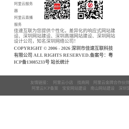
阿里云服务
器
阿里云直播
服务
佳速互联为您提供个性化，差异化的
响应式网站建
阿里云ICP备
设
、
深圳网站建设
、
深圳高端网站建设
、
深圳网站
案
设计公司
，知名
深圳网络公司
！
COPYRIGHT © 2006 - 2026 深圳市佳速互联科技
有限公司 ALL RIGHTS RESERVED.备案号：
粤
ICP备13085233号
站长统计
友情链接：
阿里云小店
找商网
阿里云金牌合作伙
阿里云ICP备案
宝安网站建设
南山网站建设
深圳