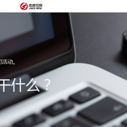
网
站
网
首
站
外
页
建
贸
定
设
网
制
抖
站
模
音
阿
建
板
获
里
经
设
客
云
典
建
服
案
站
圈
务
例
方
子
关