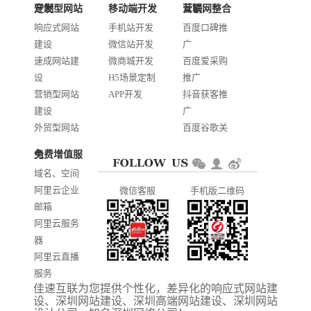
定制型网站开发
移动端开发
互联网整合营销
邮箱：services@jiasuweb.com
响应式网站
手机站开发
百度口碑推
建设
微信站开发
广
速成网站建
微商城开发
百度爱采购
设
H5场景定制
推广
营销型网站
APP开发
抖音获客推
建设
广
外贸型网站
百度谷歌关
建设
键词优化
免费增值服务
商城网站开
AI智能发布
域名、空间
发
系统推广
阿里云企业
微信客服
手机版二维码
门户信息平
邮箱
台开发
阿里云服务
器
阿里云直播
服务
佳速互联为您提供个性化，差异化的
响应式网站建
阿里云ICP备
设
、
深圳网站建设
、
深圳高端网站建设
、
深圳网站
案