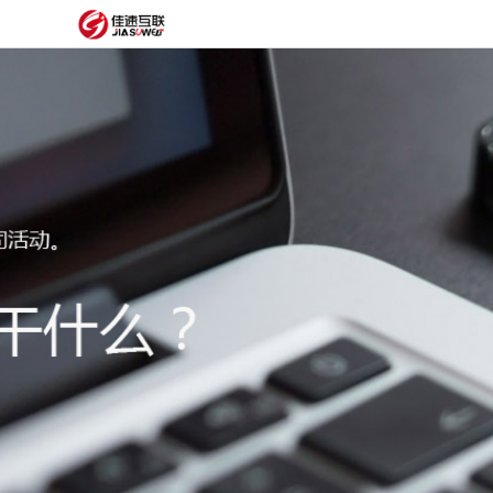
网
站
网
首
站
外
页
建
贸
定
设
网
制
抖
站
模
音
阿
建
板
获
里
经
设
客
云
典
建
服
案
站
圈
务
例
方
子
关