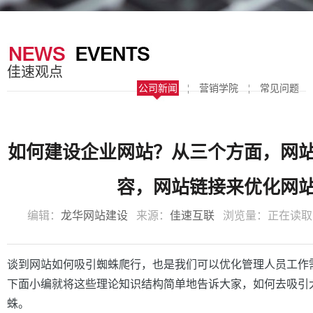
器
案
于
联
我
系
佳速观点
们
我
公司新闻
¦
营销学院
¦
常见问题
们
如何建设企业网站？从三个方面，网
容，网站链接来优化网
编辑：
龙华网站建设
来源：
佳速互联
浏览量：
正在读取
谈到网站如何吸引蜘蛛爬行，也是我们可以优化管理人员工作
下面小编就将这些理论知识结构简单地告诉大家，如何去吸引
蛛。