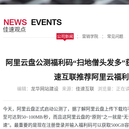
器
案
于
联
我
系
佳速观点
们
我
公司新闻
¦
营销学院
¦
常见问题
们
阿里云盘公测福利码“扫地僧头发多”获
速互联推荐阿里云福利
编辑：
龙华网站建设
来源：
佳速互联
浏览量：
正在
今天，阿里云盘正式启动公测了，据了解阿里云盘上传下载均
至可达到50~100MB/秒，而且这阿里云盘的“原则”之一就是
速”。最重要的是现在注册登录并输入福利码可以获取500GB