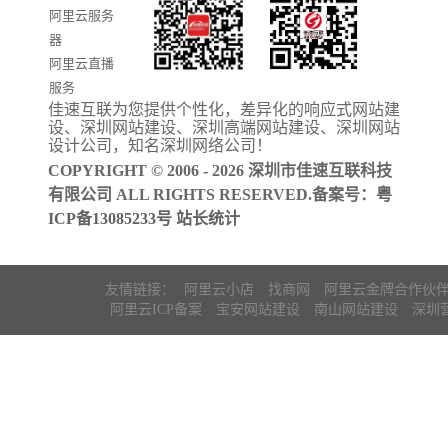
阿里云服务
器
阿里云直播
服务
佳速互联为您提供个性化，差异化的
响应式网站建
阿里云ICP备
设
、
深圳网站建设
、
深圳高端网站建设
、
深圳网站
案
设计公司
，知名
深圳网络公司
！
COPYRIGHT © 2006 - 2026 深圳市佳速互联科技
有限公司 ALL RIGHTS RESERVED.备案号：
粤
ICP备13085233号
站长统计
友情链接：
阿里云小店
找商网
阿里云金牌合作伙
阿里云ICP备案
宝安网站建设
南山网站建设
深圳