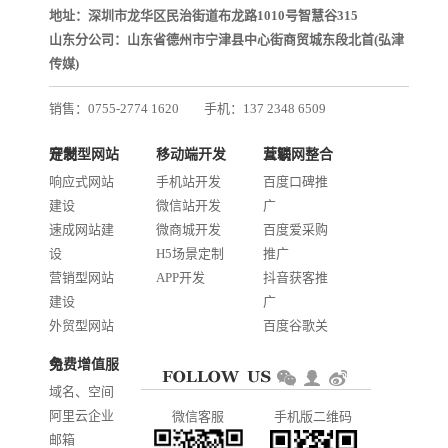
地址：深圳市龙华区民治街道布龙路1010号智慧谷315
山东分公司：山东省德州市宁津县中心街商贸城东段北首(弘津
传媒)
销售：0755-2774 1620
手机：137 2348 6509
技术：0755-2688 1370
定制型网站开发
移动端开发
互联网整合营销
邮箱：services@jiasuweb.com
响应式网站
手机站开发
百度口碑推
建设
微信站开发
广
速成网站建
微商城开发
百度爱采购
设
H5场景定制
推广
营销型网站
APP开发
抖音获客推
建设
广
外贸型网站
百度谷歌关
建设
键词优化
免费增值服务
商城网站开
AI智能发布
域名、空间
发
系统推广
阿里云企业
微信客服
手机版二维码
门户信息平
邮箱
台开发