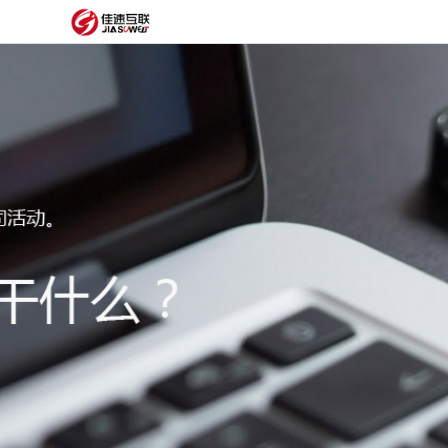
网
站
网
首
站
外
页
建
贸
定
设
网
制
抖
站
模
音
阿
建
板
获
里
经
设
客
云
典
建
服
案
站
圈
务
例
方
子
关