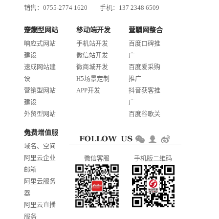
销售：0755-2774 1620
手机：137 2348 6509
技术：0755-2688 1370
定制型网站开发
移动端开发
互联网整合营销
邮箱：services@jiasuweb.com
响应式网站
手机站开发
百度口碑推
建设
微信站开发
广
速成网站建
微商城开发
百度爱采购
设
H5场景定制
推广
营销型网站
APP开发
抖音获客推
建设
广
外贸型网站
百度谷歌关
建设
键词优化
免费增值服务
商城网站开
AI智能发布
域名、空间
发
系统推广
阿里云企业
微信客服
手机版二维码
门户信息平
邮箱
台开发
阿里云服务
器
阿里云直播
服务