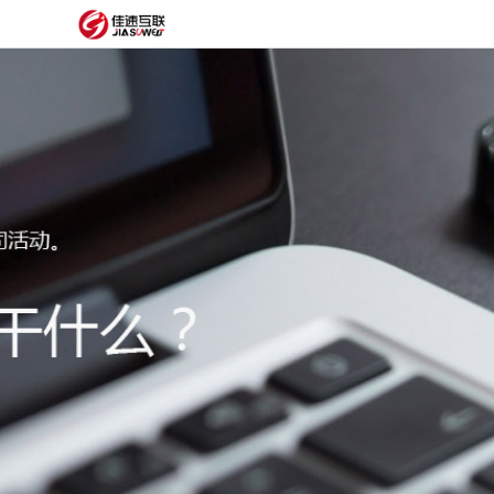
网
站
网
首
站
外
页
建
贸
定
设
网
制
抖
站
模
音
阿
建
板
获
里
经
设
客
云
典
建
服
案
站
圈
务
例
方
子
关