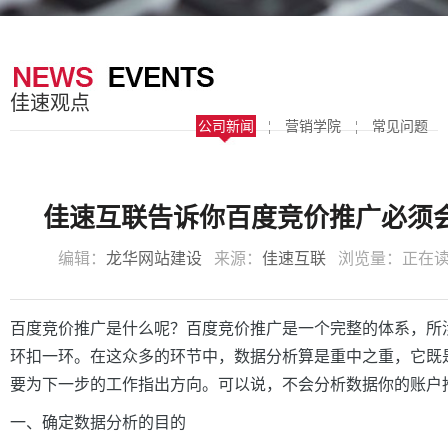
器
案
于
联
我
系
佳速观点
们
我
公司新闻
¦
营销学院
¦
常见问题
们
佳速互联告诉你百度竞价推广必须
编辑：
龙华网站建设
来源：
佳速互联
浏览量：
正在
百度竞价推广是什么呢？百度竞价推广是一个完整的体系，所
环扣一环。在这众多的环节中，数据分析算是重中之重，它既
要为下一步的工作指出方向。可以说，不会分析数据你的账户
一、确定数据分析的目的