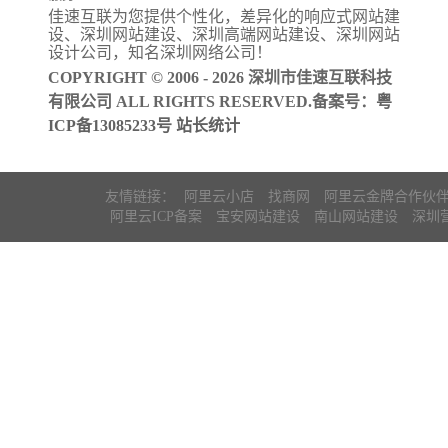
佳速互联为您提供个性化，差异化的
响应式网站建
阿里云ICP备
设
、
深圳网站建设
、
深圳高端网站建设
、
深圳网站
案
设计公司
，知名
深圳网络公司
！
COPYRIGHT © 2006 - 2026 深圳市佳速互联科技
有限公司 ALL RIGHTS RESERVED.备案号：
粤
ICP备13085233号
站长统计
友情链接：
阿里云小店
找商网
阿里云金牌合作伙
阿里云ICP备案
宝安网站建设
南山网站建设
深圳