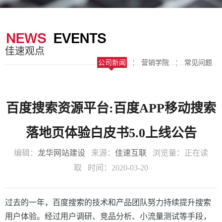
器
案
于
联
我
系
佳速观点
们
我
公司新闻
¦
营销学院
¦
常见问题
们
百度搜索资源平台:百度APP移动搜索
落地页体验白皮书5.0上线公告
编辑：
龙华网站建设
来源：
佳速互联
浏览量：
正在读
取
时间：2020-03-20
过去的一年，百度搜索的技术和产品团队努力持续提升搜索
用户体验。经过用户调研、竞品分析、小流量测试等手段，