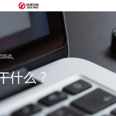
网
站
网
首
站
外
页
建
贸
定
设
网
制
抖
站
模
音
阿
建
板
获
里
经
设
客
云
典
建
服
案
站
圈
务
例
方
子
关