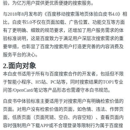
验，为亿万用户提供更优质便捷的搜索服务。
与2018年8月发布的《百度移动搜索落地页体验白皮书4.0》相
比，白皮书5.0不仅在页面加载、广告位置、功能交互等方面
有了更明确、细致的规范要求，还增加了用户服务需求的体
验标准说明，这是百度致力于满足用户深层次搜索需求的重
要举措，也彰显了百度为搜索用户打造更完善的内容消费及
服务平台的决心。
2.面向对象
本白皮书适用于所有与百度搜索合作的开发者，包括但不限
于智能小程序、H5站、PC站等，同时搜索结果的TOP1专业
问答/OpenCard/笔记等产品形态也需遵守本白书规范。
白皮书中体验标准主要适用于对搜索用户有明确检索价值的
页面。对用户没有检索价值的页面，如色情、违法、作弊页
面，低质页面（页面死链、空白、内容空短）、查看页面内
容时强制用户下载APP或不合理登录等限制行为属于百度搜