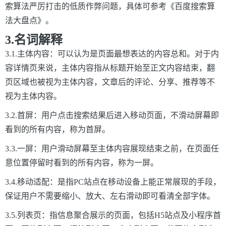
索算法严厉打击的低质作弊问题，具体可参考《百度搜索算
法大盘点》。
3.名词解释
3.1.主体内容：可以认为是页面最想表达的内容总和。对于内
容详情页来说，主体内容指从标题开始至正文内容结束，翻
页区域也被视为主体内容，文章后的评论、分享、推荐等不
视为主体内容。
3.2.首屏：用户点击搜索结果后进入移动页面，不滑动屏幕即
看到的所有内容，称为首屏。
3.3.一屏：用户滑动屏幕至主体内容展现结束之前，在页面任
意位置停留时看到的所有内容，称为一屏。
3.4.移动适配：是指PC站点在移动设备上能正常展现的手段，
保证用户不需要缩小、放大、左右滑动即可看清全部字体。
3.5.列表页：指信息聚合展示的页面，包括H5站点及小程序首