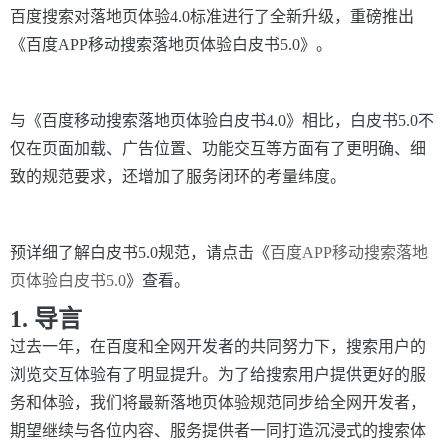
百度搜索对落地页体验4.0标准进行了全新升级，重磅推出
《百度APP移动搜索落地页体验白皮书5.0》。
与《百度移动搜索落地页体验白皮书4.0》相比，白皮书5.0不
仅在页面加载、广告位置、功能交互等方面有了更明确、细
致的规范要求，还增加了服务闭环的考量纬度。
预详细了解白皮书5.0规范，请点击《
百度APP移动搜索落地
页体验白皮书5.0
》查看。
1. 导言
过去一年，在百度和全网开发者的共同努力下，搜索用户的
浏览交互体验有了明显提升。为了给搜索用户提供更好的服
务和体验，我们将最新落地页体验规范同步给全网开发者，
期望继续与各位内容、服务提供者一同打造沉浸式的搜索体