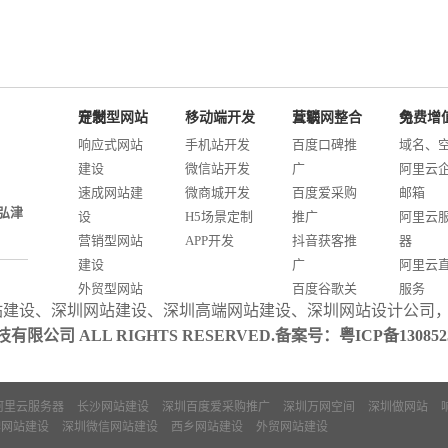
定制型网站开发
移动端开发
互联网整合营销
免费增值服务
响应式网站
手机站开发
百度口碑推
域名、
建设
微信站开发
广
阿里云
速成网站建
微商城开发
百度爱采购
邮箱
弘津
设
H5场景定制
推广
阿里云
营销型网站
APP开发
抖音获客推
器
建设
广
阿里云
外贸型网站
百度谷歌关
服务
站建设
、
深圳网站建设
、
深圳高端网站建设
、
深圳网站设计公司
建设
键词优化
阿里云I
联科技有限公司 ALL RIGHTS RESERVED.备案号：
粤ICP备13085
商城网站开
AI智能发布
案
发
系统推广
门户信息平
阿里云服务器
长沙网站建设
深圳百度爱采购推广
深圳万网空间
深圳做网站
台开发
牌网站建设
深圳微信网站建设
西乡网站建设
外贸网站建设