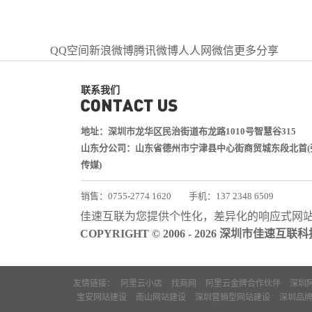
QQ空间
新浪微博
腾讯微博
人人网
微信
更多分享
联系我们
地址：深圳市龙华区民治街道布龙路1010号智慧谷315
山东分公司：山东省德州市宁津县中心街商贸城东段北首(
传媒)
销售：0755-2774 1620
手机：137 2348 6509
技术：0755-2688 1370
佳速互联为您提供个性化，差异化的
响应式网
邮箱：services@jiasuweb.com
COPYRIGHT © 2006 - 2026 深圳市佳速互
友情链接：
阿里云小店
找商网
阿里云金牌合作伙伴
深圳
宝安网站建设
南山网站建设
深圳营销型网站建设
深圳品