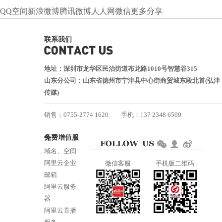
QQ空间
新浪微博
腾讯微博
人人网
微信
更多分享
联系我们
地址：深圳市龙华区民治街道布龙路1010号智慧谷315
山东分公司：山东省德州市宁津县中心街商贸城东段北首(弘津
传媒)
销售：0755-2774 1620
手机：137 2348 6509
技术：0755-2688 1370
免费增值服务
邮箱：services@jiasuweb.com
域名、空间
阿里云企业
微信客服
手机版二维码
邮箱
阿里云服务
器
阿里云直播