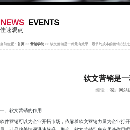
器
案
于
联
我
系
佳速观点
们
我
当前位置：
首页
>>
营销学院
>> 软文营销是一种最有效果，最节约成本的营销方法
们
软文营销是一
编辑：
深圳网站
一、软文营销的作用
软件营销可以为企业开拓市场，依靠着软文营销力量为企业打开
量，让品牌关键词迅速飙升。那么，软文营销到底有哪些作用呢