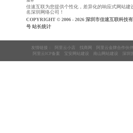
服务
佳速互联为您提供个性化，差异化的
响应式网站建
阿里云ICP备
名
深圳网络公司
！
案
COPYRIGHT © 2006 - 2026 深圳市佳速互联科技
号
站长统计
友情链接：
阿里云小店
找商网
阿里云金牌合作伙
阿里云ICP备案
宝安网站建设
南山网站建设
深圳