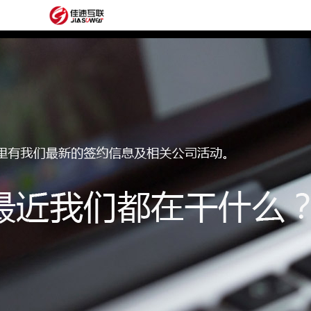
网
站
网
首
站
外
页
建
贸
定
设
网
制
抖
站
模
音
阿
建
板
获
里
经
设
客
云
典
建
服
案
站
圈
务
例
方
子
关