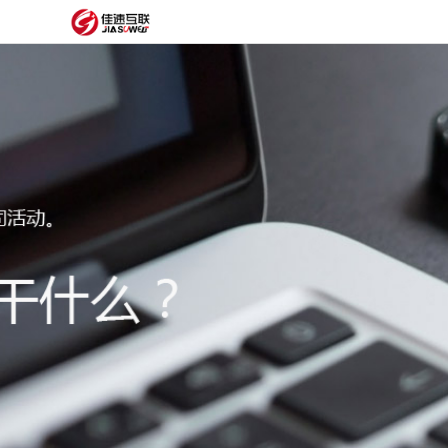
网
站
网
首
站
外
页
建
贸
定
设
网
制
抖
站
模
音
阿
建
板
获
里
经
设
客
云
典
建
服
案
站
圈
务
例
方
子
关