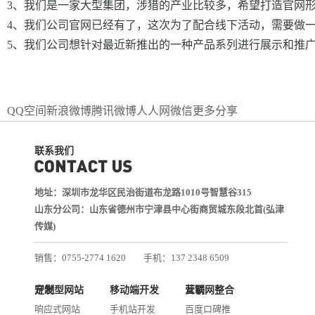
3、我们是一家大型集团，涉猎的产业比较多，希望打造官网
4、我们公司官网已经有了，这次为了配合线下活动，需要做
5、我们公司想针对最近新推出的一种产品系列进行展示和推
QQ空间
新浪微博
腾讯微博
人人网
微信
更多分享
联系我们
地址：深圳市龙华区民治街道布龙路1010号智慧谷315
山东分公司：山东省德州市宁津县中心街商贸城东段北首(弘津
传媒)
销售：0755-2774 1620
手机：137 2348 6509
技术：0755-2688 1370
定制型网站开发
移动端开发
互联网整合营销
邮箱：services@jiasuweb.com
响应式网站
手机站开发
百度口碑推