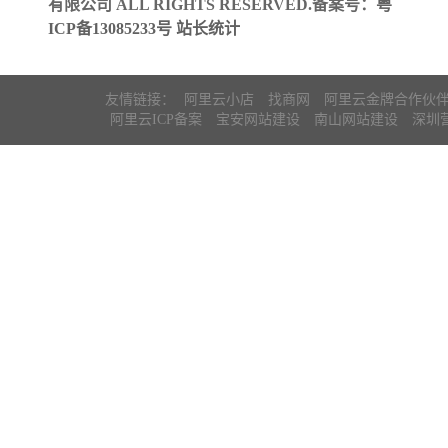
有限公司 ALL RIGHTS RESERVED.备案号：
粤
ICP备13085233号
站长统计
友情链接：
阿里云小店
找商网
阿里云金牌合作伙
阿里云ICP备案
宝安网站建设
南山网站建设
深圳