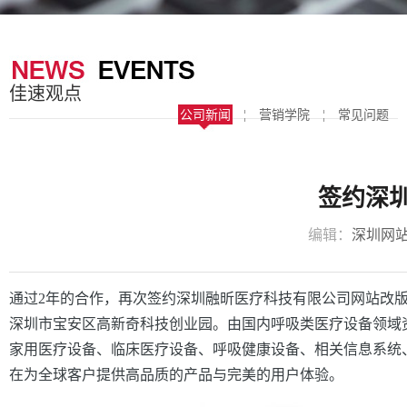
器
案
于
联
我
系
佳速观点
们
我
公司新闻
¦
营销学院
¦
常见问题
们
签约深
编辑：
深圳网
通过2年的合作，再次签约深圳融昕医疗科技有限公司网站改版项
深圳市宝安区高新奇科技创业园。由国内呼吸类医疗设备领域
家用医疗设备、临床医疗设备、呼吸健康设备、相关信息系统、
在为全球客户提供高品质的产品与完美的用户体验。