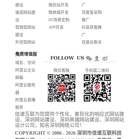
建设
微信站开发
广
速成网站建
微商城开发
百度爱采购
设
H5场景定制
推广
营销型网站
APP开发
抖音获客推
建设
广
外贸型网站
百度谷歌关
建设
键词优化
免费增值服务
商城网站开
AI智能发布
域名、空间
发
系统推广
阿里云企业
微信客服
手机版二维码
门户信息平
邮箱
台开发
阿里云服务
器
阿里云直播
服务
佳速互联为您提供个性化，差异化的
响应式网站建
阿里云ICP备
设
、
深圳网站建设
、
深圳高端网站建设
、
深圳网站
案
设计公司
，知名
深圳网络公司
！
COPYRIGHT © 2006 - 2026 深圳市佳速互联科技