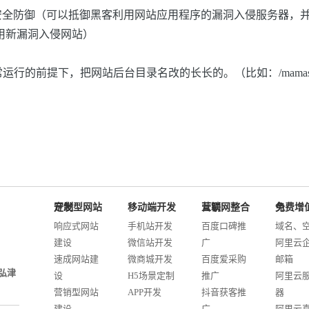
站安全防御（可以抵御黑客利用网站应用程序的漏洞入侵服务器，
用新漏洞入侵网站）
，把网站后台目录名改的长长的。（比如：/mamashuomingziyaoc
定制型网站开发
移动端开发
互联网整合营销
免费增值服务
响应式网站
手机站开发
百度口碑推
域名、
建设
微信站开发
广
阿里云
速成网站建
微商城开发
百度爱采购
邮箱
弘津
设
H5场景定制
推广
阿里云
营销型网站
APP开发
抖音获客推
器
建设
广
阿里云