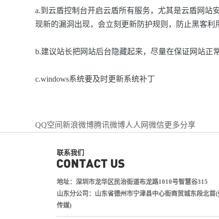
a.到云盾控制台开启云盾所有服务，尤其是云盾网
现新的漏洞出现，会立刻更新防护规则，防止黑客利
b.建议站长把网站后台隐藏起来，尽量在保证网站正常运行的前提下
c.windows系统要及时更新系统补丁
QQ空间
新浪微博
腾讯微博
人人网
微信
更多分享
联系我们
地址：深圳市龙华区民治街道布龙路1010号智慧谷315
山东分公司：山东省德州市宁津县中心街商贸城东段北首(
传媒)