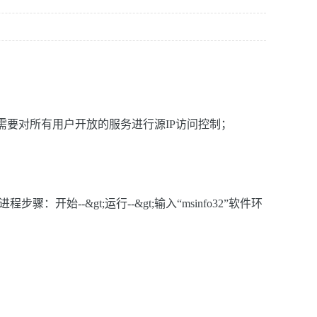
需要对所有用户开放的服务进行源IP访问控制；
：开始--&gt;运行--&gt;输入“msinfo32”软件环