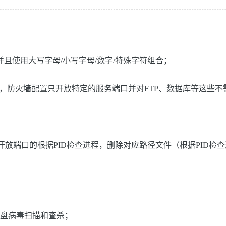
且使用大写字母/小写字母/数字/特殊字符组合；
P，防火墙配置只开放特定的服务端口并对FTP、数据库等这些不
口；有开放端口的根据PID检查进程，删除对应路径文件（根据PID检查进程步骤
全盘病毒扫描和查杀；