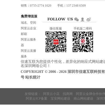
销售：0755-2774 1620
手机：137 2348 6509
技术：0755-2688 1370
免费增值服务
邮箱：services@jiasuweb.com
域名、空间
阿里云企业
微信客服
手机版二维码
邮箱
阿里云服务
器
阿里云直播
服务
佳速互联为您提供个性化，差异化的
响应式网站建
阿里云ICP备
名
深圳网络公司
！
案
COPYRIGHT © 2006 - 2026 深圳市佳速互联科技
号
站长统计
友情链接：
阿里云小店
找商网
阿里云金牌合作伙
阿里云ICP备案
宝安网站建设
南山网站建设
深圳