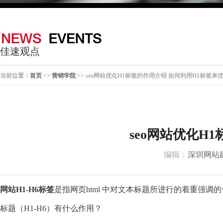
器
案
于
联
我
系
佳速观点
们
我
当前位置：
首页
>>
营销学院
>> seo网站优化H1标签的作用介绍 如何利用H1标签来
们
seo网站优化H
编辑：
深圳网站
网站H1-H6标签
是指网页html 中对文本标题所进行的着重强
标题（H1-H6）有什么作用？