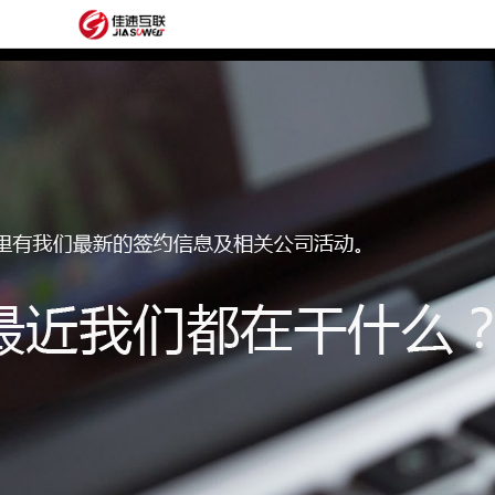
网
站
网
首
站
外
页
建
贸
定
设
网
制
抖
站
模
音
阿
建
板
获
里
经
设
客
云
典
建
服
案
站
圈
务
例
方
子
关