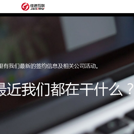
网
站
网
首
站
外
页
建
贸
定
设
网
制
抖
站
模
音
阿
建
板
获
里
经
设
客
云
典
建
服
案
站
圈
务
例
方
子
关