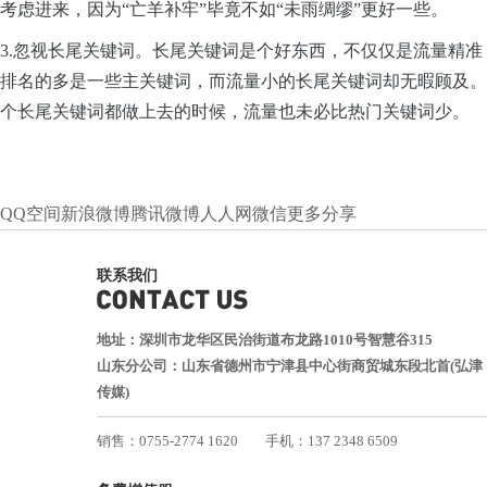
考虑进来，因为“亡羊补牢”毕竟不如“未雨绸缪”更好一些。
3.忽视长尾关键词。长尾关键词是个好东西，不仅仅是流量精准
排名的多是一些主关键词，而流量小的长尾关键词却无暇顾及。
个长尾关键词都做上去的时候，流量也未必比热门关键词少。
QQ空间
新浪微博
腾讯微博
人人网
微信
更多分享
联系我们
地址：深圳市龙华区民治街道布龙路1010号智慧谷315
山东分公司：山东省德州市宁津县中心街商贸城东段北首(弘津
传媒)
销售：0755-2774 1620
手机：137 2348 6509
技术：0755-2688 1370