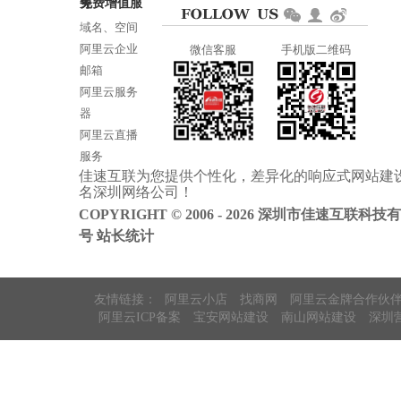
免费增值服务
邮箱：services@jiasuweb.com
域名、空间
阿里云企业
微信客服
手机版二维码
邮箱
阿里云服务
器
阿里云直播
服务
佳速互联为您提供个性化，差异化的
响应式网站建
阿里云ICP备
名
深圳网络公司
！
案
COPYRIGHT © 2006 - 2026 深圳市佳速互联科技
号
站长统计
友情链接：
阿里云小店
找商网
阿里云金牌合作伙
阿里云ICP备案
宝安网站建设
南山网站建设
深圳