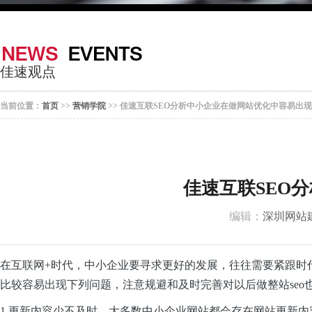
器
案
于
联
我
系
佳速观点
们
我
当前位置：
首页
>>
营销学院
>> 佳速互联SEO分析中小企业在做网站优化中容易出
们
佳速互联SEO
编辑：
深圳网站
在互联网+时代，中小企业要寻求更好的发展，往往需要紧跟时
比较容易出现下列问题，注意规避和及时完善对以后做整站seo
1.更新内容少不及时。大多数中小企业网站都会存在网站更新