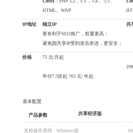
Linux
：PHP 5.2，5.3 ，5.4， 5.5、
Li
HTML、WAP
H
IP地址
独立IP
共
更有利于SEO推广，权重更高；
避免因共享IP受到攻击牵连，更安全；
价格
75 元/月起
29
年付7.5折起 765 元/ 年起
基本配置
共享经济版
产品参数
支持操作系统
Windows版
W