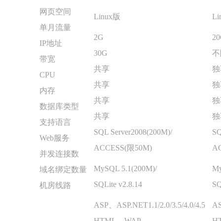
网页空间
Linux版
Li
单月流量
2G
2
IP地址
30G
不
带宽
共享
独
CPU
共享
独
内存
共享
独
数据库类型
共享
独
支持语言
SQL Server2008(200M)/
SQ
Web服务
ACCESS(限50M)
A
并发连接数
MySQL 5.1(200M)/
My
域名绑定数量
SQLite v2.8.14
SQ
机房线路
ASP、ASP.NET1.1/2.0/3.5/4.0/4.5
AS
HTML、WAP
H