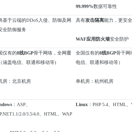
99.999%
数据可靠性
供基于云端的DDoS入侵、防御及网
具有
攻击隔离
能力，更安
安全防御服务
WAF应用防火墙
安全防护
国仅有的
8线BGP
骨干网络，全网覆
全国仅有的
8线BGP
骨干网
（涵盖电信、联通和移动等)
电信、联通和移动等）
机房：北京机房
单机房：杭州机房
ndows
：ASP、
Linux
：PHP 5.4、HTML、
P.NET1.1/2.0/3.5/4.0、HTML、WAP