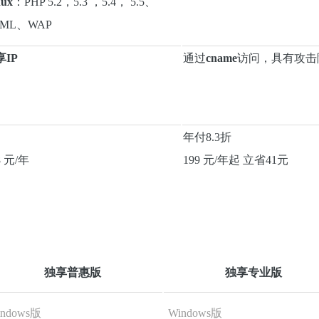
nux
：PHP 5.2，5.3 ，5.4， 5.5、
TML、WAP
享IP
通过
cname
访问，具有攻击
年付8.3折
8 元/年
199 元/年起 立省41元
独享普惠版
独享专业版
indows版
Windows版