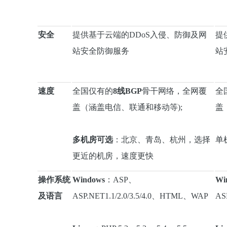
安全
提供基于云端的DDoS入侵、防御及网
提
站安全防御服务
站
速度
全国仅有的
8线BGP
骨干网络，全网覆
全
盖（涵盖电信、联通和移动等);
盖
多机房可选
：北京、青岛、杭州，选择
单
更近的机房，速度更快
操作系统
Windows
：ASP、
Wi
及语言
ASP.NET1.1/2.0/3.5/4.0、HTML、WAP
AS