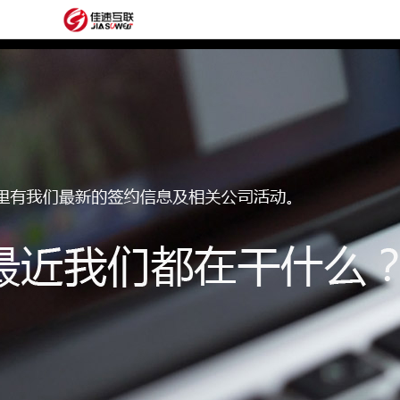
网
站
网
首
站
外
页
建
贸
定
设
网
制
抖
站
模
音
阿
建
板
获
里
经
设
客
云
典
建
服
案
站
圈
务
例
方
子
关