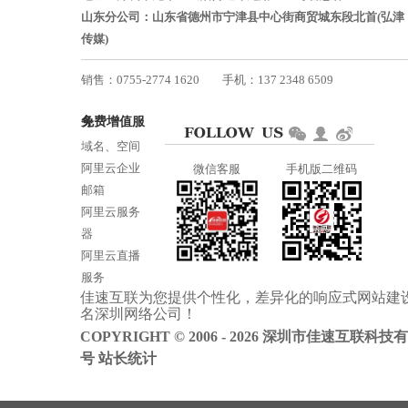
山东分公司：山东省德州市宁津县中心街商贸城东段北首(弘津
传媒)
销售：0755-2774 1620
手机：137 2348 6509
技术：0755-2688 1370
免费增值服务
邮箱：services@jiasuweb.com
域名、空间
阿里云企业
微信客服
手机版二维码
邮箱
阿里云服务
器
阿里云直播
服务
佳速互联为您提供个性化，差异化的
响应式网站建
阿里云ICP备
名
深圳网络公司
！
案
COPYRIGHT © 2006 - 2026 深圳市佳速互联科技
号
站长统计