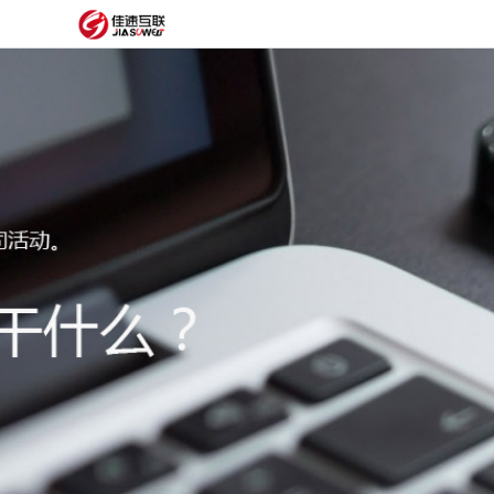
网
站
网
首
站
外
页
建
贸
定
设
网
制
抖
站
模
音
阿
建
板
获
里
经
设
客
云
典
建
服
案
站
圈
务
例
方
子
关