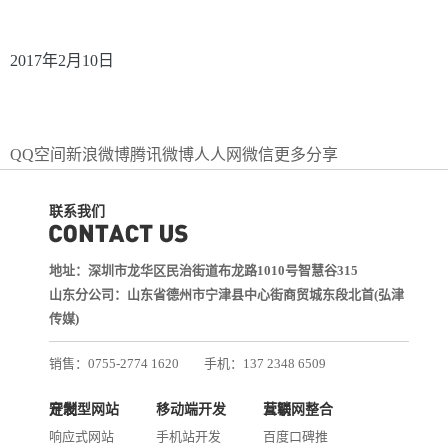
2017年2月10日
QQ空间
新浪微博
腾讯微博
人人网
微信
更多分享
联系我们
地址：深圳市龙华区民治街道布龙路1010号智慧谷315
山东分公司：山东省德州市宁津县中心街商贸城东段北首(弘津
传媒)
销售：0755-2774 1620
手机：137 2348 6509
技术：0755-2688 1370
定制型网站开发
移动端开发
互联网整合营销
邮箱：services@jiasuweb.com
响应式网站
手机站开发
百度口碑推