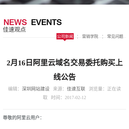
器
案
于
联
我
系
佳速观点
们
我
公司新闻
¦
营销学院
¦
常见问题
们
2月16日阿里云域名交易委托购买上
线公告
编辑：
深圳网站建设
来源：
佳速互联
浏览量：
正在读
取
时间：2017-02-12
尊敬的阿里云用户：