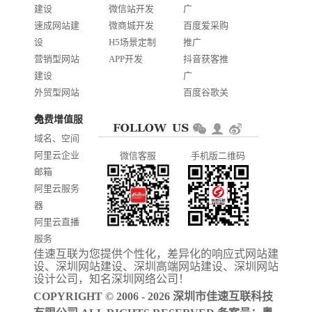
建设
微信站开发
广
速成网站建
微商城开发
百度爱采购
设
H5场景定制
推广
营销型网站
APP开发
抖音获客推
建设
广
外贸型网站
百度谷歌关
建设
键词优化
免费增值服务
商城网站开
AI智能发布
域名、空间
发
系统推广
阿里云企业
微信客服
手机版二维码
门户信息平
邮箱
台开发
阿里云服务
器
阿里云直播
服务
佳速互联为您提供个性化，差异化的
响应式网站建
阿里云ICP备
设
、
深圳网站建设
、
深圳高端网站建设
、
深圳网站
案
设计公司
，知名
深圳网络公司
！
COPYRIGHT © 2006 - 2026 深圳市佳速互联科技