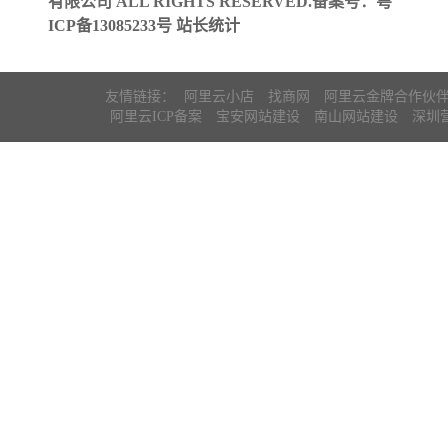
有限公司 ALL RIGHTS RESERVED.备案号：
粤
ICP备13085233号
站长统计
友情链接：
阿里云小店
找商网
阿里云金牌合作伙
阿里云ICP备案
宝安网站建设
南山网站建设
深圳