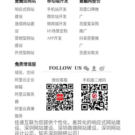
定制型网站开发
移动端开发
互联网整合营销
邮箱：services@jiasuweb.com
响应式网站
手机站开发
百度口碑推
建设
微信站开发
广
速成网站建
微商城开发
百度爱采购
设
H5场景定制
推广
营销型网站
APP开发
抖音获客推
建设
广
外贸型网站
百度谷歌关
建设
键词优化
免费增值服务
商城网站开
AI智能发布
域名、空间
发
系统推广
阿里云企业
微信客服
手机版二维码
门户信息平
邮箱
台开发
阿里云服务
器
阿里云直播
服务
佳速互联为您提供个性化，差异化的
响应式网站建
阿里云ICP备
设
、
深圳网站建设
、
深圳高端网站建设
、
深圳网站
案
设计公司
，知名
深圳网络公司
！