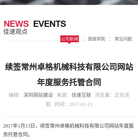
器
案
于
联
我
系
佳速观点
们
我
公司新闻
¦
营销学院
¦
常见问题
们
续签常州卓格机械科技有限公司网站
年度服务托管合同
编辑：
深圳网站建设
来源：
佳速互联
浏览量：
正在读
取
时间：2017-01-13
2017年1月13日，续签常州卓格机械科技有限公司网站年度服
务托管合同。