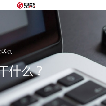
网
站
网
首
站
外
页
建
贸
定
设
网
制
抖
站
模
音
阿
建
板
获
里
经
设
客
云
典
建
服
案
站
圈
务
例
方
子
关