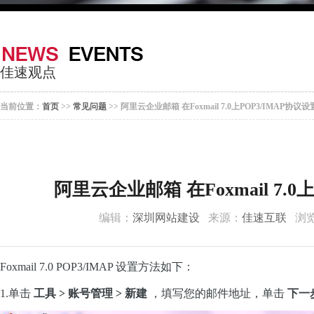
器
案
于
联
我
系
佳速观点
们
我
当前位置：
首页
>>
常见问题
>> 阿里云企业邮箱 在Foxmail 7.0上POP3/IMAP协议
们
阿里云企业邮箱 在Foxmail 7.
编辑：
深圳网站建设
来源：
佳速互联
浏览
Foxmail 7.0 POP3/IMAP 设置方法如下：
1.单击
工具 > 账号管理 > 新建
，填写您的邮件地址，单击
下一