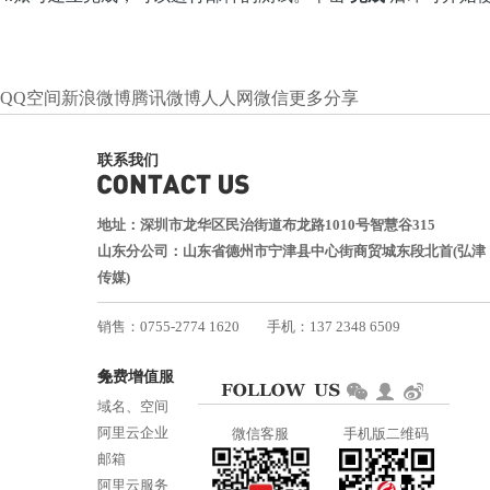
QQ空间
新浪微博
腾讯微博
人人网
微信
更多分享
联系我们
地址：深圳市龙华区民治街道布龙路1010号智慧谷315
山东分公司：山东省德州市宁津县中心街商贸城东段北首(弘津
传媒)
销售：0755-2774 1620
手机：137 2348 6509
技术：0755-2688 1370
免费增值服务
邮箱：services@jiasuweb.com
域名、空间
阿里云企业
微信客服
手机版二维码
邮箱
阿里云服务