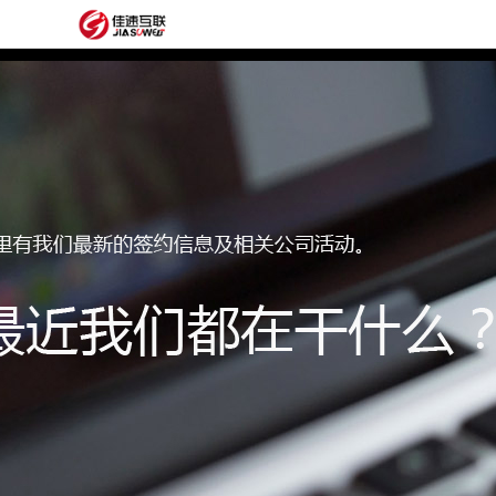
网
站
网
首
站
外
页
建
贸
定
设
网
制
抖
站
模
音
阿
建
板
获
里
经
设
客
云
典
建
服
案
站
圈
务
例
方
子
关