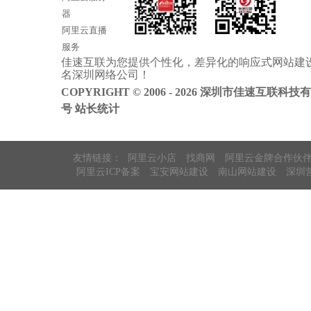
器
阿里云直播
服务
佳速互联为您提供个性化，差异化的
响应式网站建
阿里云ICP备
名
深圳网络公司
！
案
COPYRIGHT © 2006 - 2026 深圳市佳速互联科技
号
站长统计
友情链接：
阿里云小店
找商网
阿里云金牌合作伙
阿里云ICP备案
宝安网站建设
南山网站建设
深圳