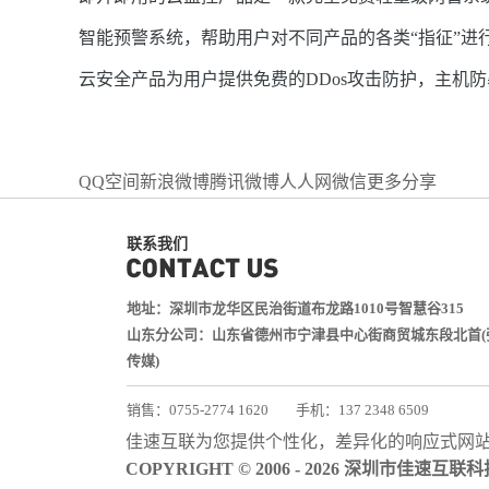
智能预警系统，帮助用户对不同产品的各类“指征”
云安全产品为用户提供免费的DDos攻击防护，主机
QQ空间
新浪微博
腾讯微博
人人网
微信
更多分享
联系我们
地址：深圳市龙华区民治街道布龙路1010号智慧谷315
山东分公司：山东省德州市宁津县中心街商贸城东段北首(
传媒)
销售：0755-2774 1620
手机：137 2348 6509
技术：0755-2688 1370
佳速互联为您提供个性化，差异化的
响应式网
邮箱：services@jiasuweb.com
COPYRIGHT © 2006 - 2026 深圳市佳速互