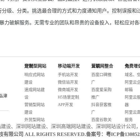
进行分级、分类。挑选最合理的方式和力度通知用户。控制误报和
防暴力破解服务。无需专业的团队和昂贵的设备投入，轻松应对
定制型网站开发
移动端开发
互联网整合营销
免费增值服务
响应式网站
手机站开发
百度口碑推
域名、
建设
微信站开发
广
阿里云
速成网站建
微商城开发
百度爱采购
邮箱
弘津
设
H5场景定制
推广
阿里云
营销型网站
APP开发
抖音获客推
器
建设
广
阿里云
外贸型网站
百度谷歌关
服务
站建设
、
深圳网站建设
、
深圳高端网站建设
、
深圳网站设计公司
建设
键词优化
阿里云I
联科技有限公司 ALL RIGHTS RESERVED.备案号：
粤ICP备13085
商城网站开
AI智能发布
案