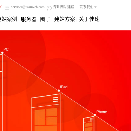
09
services@jiasuweb.com
深圳网站建设
联系我们
建站案例
服务器
圈子
建站方案
关于佳速