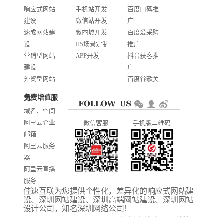
响应式网站
手机站开发
百度口碑推
建设
微信站开发
广
速成网站建
微商城开发
百度爱采购
设
H5场景定制
推广
营销型网站
APP开发
抖音获客推
建设
广
外贸型网站
百度谷歌关
建设
键词优化
免费增值服务
商城网站开
AI智能发布
域名、空间
发
系统推广
阿里云企业
微信客服
手机版二维码
门户信息平
邮箱
台开发
阿里云服务
器
阿里云直播
服务
佳速互联为您提供个性化，差异化的
响应式网站建
阿里云ICP备
设
、
深圳网站建设
、
深圳高端网站建设
、
深圳网站
案
设计公司
，知名
深圳网络公司
！