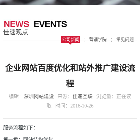
器
案
于
联
我
系
佳速观点
们
我
公司新闻
¦
营销学院
¦
常见问题
们
企业网站百度优化和站外推广建设流
程
编辑：
深圳网站建设
来源：
佳速互联
浏览量：
正在读
取
时间：2016-10-26
服务流程如下：
第一步：网站结构优化