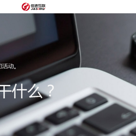
网
站
网
首
站
外
页
建
贸
定
设
网
制
抖
站
模
音
阿
建
板
获
里
经
设
客
云
典
建
服
案
站
圈
务
例
方
子
关