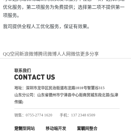
优化服务，第二项服务为免费提供；选择第二项不提供第一
项服务。
我司提供全程人工优化服务，保证有效果。
QQ空间
新浪微博
腾讯微博
人人网
微信
更多分享
联系我们
地址：深圳市龙华区民治街道布龙路1010号智慧谷315
山东分公司：山东省德州市宁津县中心街商贸城东段北首(弘津
传媒)
销售：0755-2774 1620
手机：137 2348 6509
技术：0755-2688 1370
定制型网站开发
移动端开发
互联网整合营销
邮箱：services@jiasuweb.com