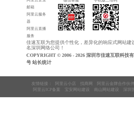
微信客服
手机版二维码
邮箱
阿里云服务
器
阿里云直播
服务
佳速互联为您提供个性化，差异化的
响应式网站建
阿里云ICP备
名
深圳网络公司
！
案
COPYRIGHT © 2006 - 2026 深圳市佳速互联科技
号
站长统计
友情链接：
阿里云小店
找商网
阿里云金牌合作伙
阿里云ICP备案
宝安网站建设
南山网站建设
深圳