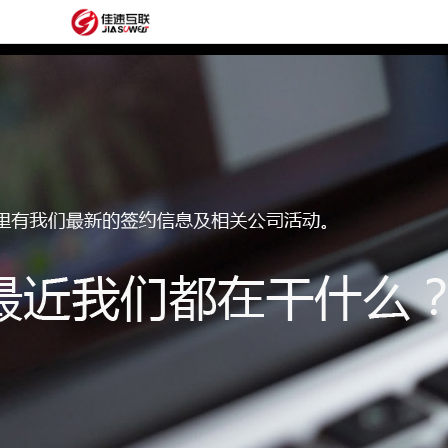
网
站
网
首
站
外
页
建
贸
定
设
网
制
抖
站
模
音
阿
建
板
获
里
经
设
客
云
典
建
服
案
站
圈
务
例
方
子
关