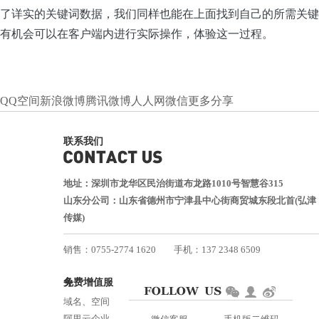
了详实的关键词数据，我们同样也能在上面找到自己的所需关键
有机会可以在客户端内进行实际操作，体验这一过程。
QQ空间
新浪微博
腾讯微博
人人网
微信
更多分享
联系我们
地址：深圳市龙华区民治街道布龙路1010号智慧谷315
山东分公司：山东省德州市宁津县中心街商贸城东段北首(弘津
传媒)
销售：0755-2774 1620
手机：137 2348 6509
技术：0755-2688 1370
免费增值服务
邮箱：services@jiasuweb.com
域名、空间
阿里云企业