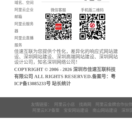
域名、空间
发
系统推广
阿里云企业
微信客服
手机版二维码
门户信息平
邮箱
台开发
阿里云服务
器
阿里云直播
服务
佳速互联为您提供个性化，差异化的
响应式网站建
阿里云ICP备
设
、
深圳网站建设
、
深圳高端网站建设
、
深圳网站
案
设计公司
，知名
深圳网络公司
！
COPYRIGHT © 2006 - 2026 深圳市佳速互联科技
有限公司 ALL RIGHTS RESERVED.备案号：
粤
ICP备13085233号
站长统计
友情链接：
阿里云小店
找商网
阿里云金牌合作伙
阿里云ICP备案
宝安网站建设
南山网站建设
深圳