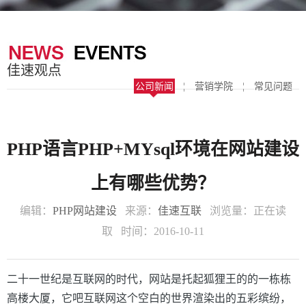
器
案
于
联
我
系
佳速观点
们
我
公司新闻
¦
营销学院
¦
常见问题
们
PHP语言PHP+MYsql环境在网站建设
上有哪些优势？
编辑：
PHP网站建设
来源：
佳速互联
浏览量：
正在读
取
时间：2016-10-11
二十一世纪是互联网的时代，网站是托起狐狸王的的一栋栋
高楼大厦，它吧互联网这个空白的世界渲染出的五彩缤纷，