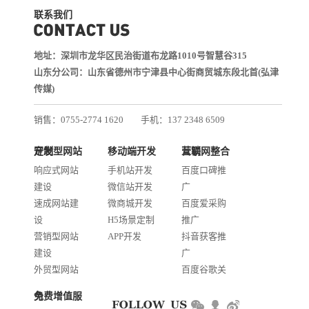
联系我们
地址：深圳市龙华区民治街道布龙路1010号智慧谷315
山东分公司：山东省德州市宁津县中心街商贸城东段北首(弘津
传媒)
销售：0755-2774 1620
手机：137 2348 6509
技术：0755-2688 1370
定制型网站开发
移动端开发
互联网整合营销
邮箱：services@jiasuweb.com
响应式网站
手机站开发
百度口碑推
建设
微信站开发
广
速成网站建
微商城开发
百度爱采购
设
H5场景定制
推广
营销型网站
APP开发
抖音获客推
建设
广
外贸型网站
百度谷歌关
建设
键词优化
免费增值服务
商城网站开
AI智能发布