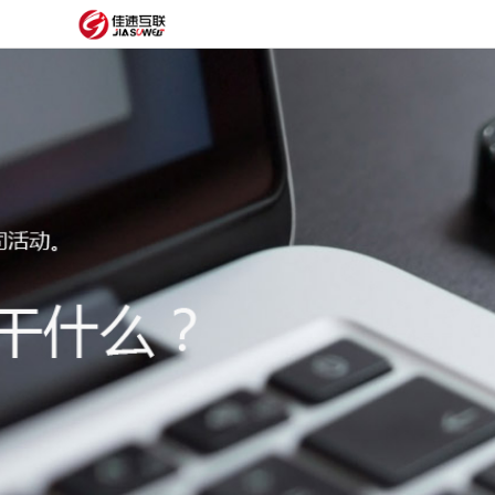
网
站
网
首
站
外
页
建
贸
定
设
网
制
抖
站
模
音
阿
建
板
获
里
经
设
客
云
典
建
服
案
站
圈
务
例
方
子
关