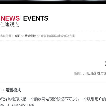
器
案
于
联
我
系
佳速观点
们
我
当前位置：
首页
>>
营销学院
>> 积分商城网站建设解决方案
们
编辑：
深圳商城网
1.1.运营模式
积分购物形式是一个购物网站现阶段必不可少的一个吸引用户的
费，达到盈利的目的。