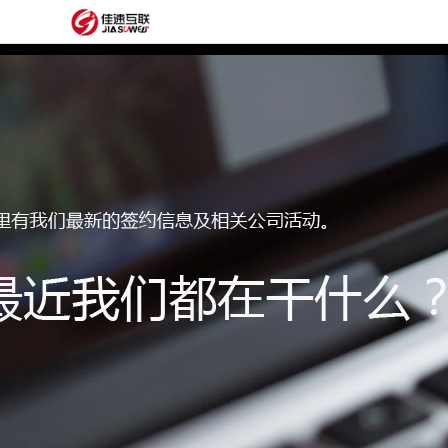
网
站
网
首
站
外
页
建
贸
定
设
网
制
抖
站
模
音
阿
建
板
获
里
经
设
客
云
典
建
服
案
站
圈
务
例
方
子
关