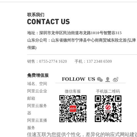
联系我们
地址：深圳市龙华区民治街道布龙路1010号智慧谷315
山东分公司：山东省德州市宁津县中心街商贸城东段北首(弘津
传媒)
销售：0755-2774 1620
手机：137 2348 6509
技术：0755-2688 1370
免费增值服务
邮箱：services@jiasuweb.com
域名、空间
阿里云企业
微信客服
手机版二维码
邮箱
阿里云服务
器
阿里云直播
服务
佳速互联为您提供个性化，差异化的
响应式网站建
阿里云ICP备