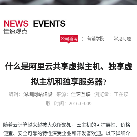
器
案
于
联
我
系
佳速观点
们
我
公司新闻
¦
营销学院
¦
常见问题
们
什么是阿里云共享虚拟主机、独享虚
拟主机和独享服务器?
编辑：
深圳网站建设
来源：
佳速互联
浏览量：
正在读
取
时间：2016-09-09
随着云计算越来越被大众所熟知，云主机的可扩展性、价格
便宜、安全可靠的特性深受企业和开发者欢迎。以下详细介