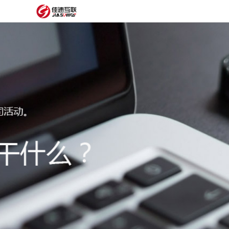
网
站
网
首
站
外
页
建
贸
定
设
网
制
抖
站
模
音
阿
建
板
获
里
经
设
客
云
典
建
服
案
站
圈
务
例
方
子
关