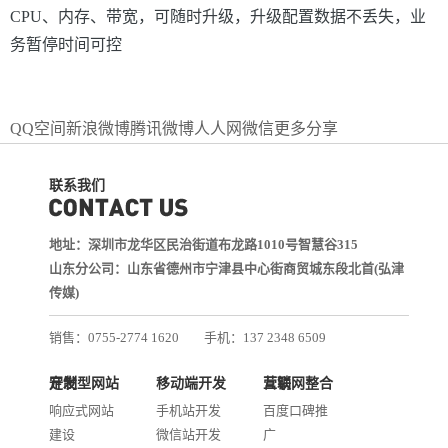
CPU、内存、带宽，可随时升级，升级配置数据不丢失，业
务暂停时间可控
QQ空间
新浪微博
腾讯微博
人人网
微信
更多分享
联系我们
地址：深圳市龙华区民治街道布龙路1010号智慧谷315
山东分公司：山东省德州市宁津县中心街商贸城东段北首(弘津
传媒)
销售：0755-2774 1620
手机：137 2348 6509
技术：0755-2688 1370
定制型网站开发
移动端开发
互联网整合营销
邮箱：services@jiasuweb.com
响应式网站
手机站开发
百度口碑推
建设
微信站开发
广