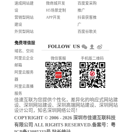
速成网站建
微商城开发
百度爱采购
设
H5场景定制
推广
营销型网站
APP开发
抖音获客推
建设
广
外贸型网站
百度谷歌关
建设
键词优化
免费增值服务
商城网站开
AI智能发布
域名、空间
发
系统推广
阿里云企业
微信客服
手机版二维码
门户信息平
邮箱
台开发
阿里云服务
器
阿里云直播
服务
佳速互联为您提供个性化，差异化的
响应式网站建
阿里云ICP备
设
、
深圳网站建设
、
深圳高端网站建设
、
深圳网站
案
设计公司
，知名
深圳网络公司
！
COPYRIGHT © 2006 - 2026 深圳市佳速互联科技
有限公司 ALL RIGHTS RESERVED.备案号：
粤
ICP备13085233号
站长统计