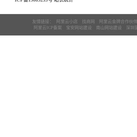
友情链接：
阿里云小店
找商网
阿里云金牌合作伙
阿里云ICP备案
宝安网站建设
南山网站建设
深圳