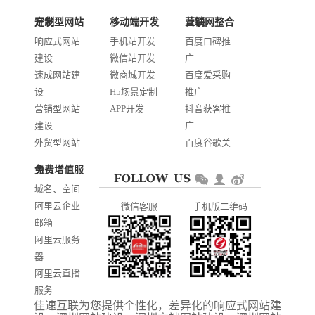
技术：0755-2688 1370
定制型网站开发
移动端开发
互联网整合营销
邮箱：services@jiasuweb.com
响应式网站
手机站开发
百度口碑推
建设
微信站开发
广
速成网站建
微商城开发
百度爱采购
设
H5场景定制
推广
营销型网站
APP开发
抖音获客推
建设
广
外贸型网站
百度谷歌关
建设
键词优化
免费增值服务
商城网站开
AI智能发布
域名、空间
发
系统推广
阿里云企业
微信客服
手机版二维码
门户信息平
邮箱
台开发
阿里云服务
器
阿里云直播
服务
佳速互联为您提供个性化，差异化的
响应式网站建
阿里云ICP备