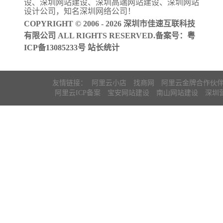
设
、
深圳网站建设
、
深圳高端网站建设
、
深圳网站
案
设计公司
，知名
深圳网络公司
！
COPYRIGHT © 2006 - 2026 深圳市佳速互联科技
有限公司 ALL RIGHTS RESERVED.备案号：
粤
ICP备13085233号
站长统计
友情链接：
阿里云小店
找商网
阿里云金牌合作伙
阿里云ICP备案
宝安网站建设
南山网站建设
深圳