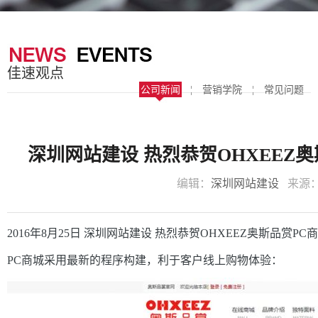
器
案
于
联
我
系
佳速观点
们
我
公司新闻
¦
营销学院
¦
常见问题
们
深圳网站建设 热烈恭贺OHXEEZ
编辑：
深圳网站建设
来源
2016年8月25日
深圳网站建设
热烈恭贺OHXEEZ奥斯品赏PC商
PC商城采用
最新的程序构建，
利于
客户线上购物体验：