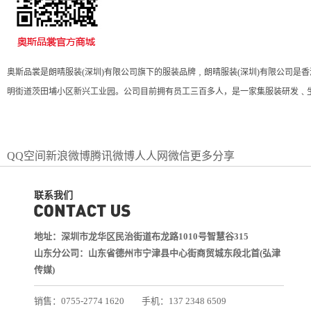
奥斯品裳是朗晴服装
(
深圳
)
有限公司旗下的服装品牌﹐朗晴服装
(
深圳
)有限公司是
明街道茨田埔小区新兴工业园。公司目前拥有员工三百多人，是一家集服装研发﹑
QQ空间
新浪微博
腾讯微博
人人网
微信
更多分享
联系我们
地址：深圳市龙华区民治街道布龙路1010号智慧谷315
山东分公司：山东省德州市宁津县中心街商贸城东段北首(弘津
传媒)
销售：0755-2774 1620
手机：137 2348 6509