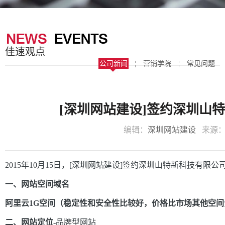
器
案
于
联
我
系
佳速观点
们
我
公司新闻
¦
营销学院
¦
常见问题
们
[深圳网站建设]签约深圳山
编辑：
深圳网站建设
来源
2015年10月15日，[
深圳网站建设
]
签约深圳山特新科技有限公
一、网站空间域名
阿里云1G空间（稳定性和安全性比较好，价格比市场其他空间贵
二、网站定位-
品牌型网站