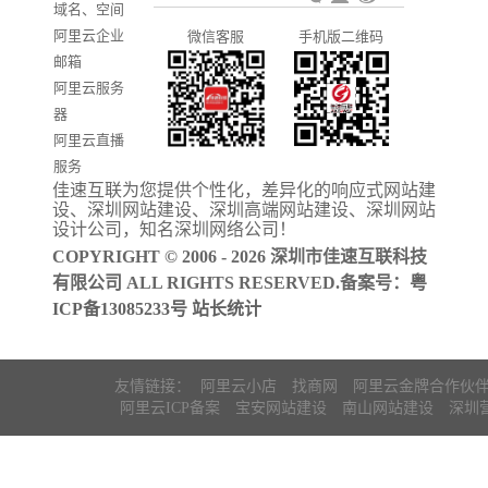
域名、空间
发
系统推广
阿里云企业
微信客服
手机版二维码
门户信息平
邮箱
台开发
阿里云服务
器
阿里云直播
服务
佳速互联为您提供个性化，差异化的
响应式网站建
阿里云ICP备
设
、
深圳网站建设
、
深圳高端网站建设
、
深圳网站
案
设计公司
，知名
深圳网络公司
！
COPYRIGHT © 2006 - 2026 深圳市佳速互联科技
有限公司 ALL RIGHTS RESERVED.备案号：
粤
ICP备13085233号
站长统计
友情链接：
阿里云小店
找商网
阿里云金牌合作伙
阿里云ICP备案
宝安网站建设
南山网站建设
深圳