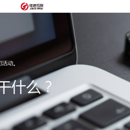
网
站
网
首
站
外
页
建
贸
定
设
网
制
抖
站
模
音
阿
建
板
获
里
经
设
客
云
典
建
服
案
站
圈
务
例
方
子
关