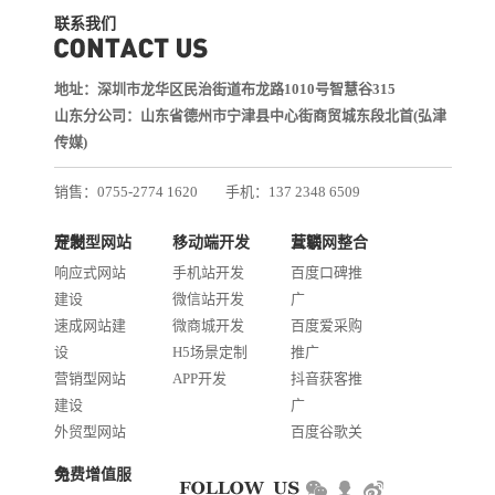
联系我们
地址：深圳市龙华区民治街道布龙路1010号智慧谷315
山东分公司：山东省德州市宁津县中心街商贸城东段北首(弘津
传媒)
销售：0755-2774 1620
手机：137 2348 6509
技术：0755-2688 1370
定制型网站开发
移动端开发
互联网整合营销
邮箱：services@jiasuweb.com
响应式网站
手机站开发
百度口碑推
建设
微信站开发
广
速成网站建
微商城开发
百度爱采购
设
H5场景定制
推广
营销型网站
APP开发
抖音获客推
建设
广
外贸型网站
百度谷歌关
建设
键词优化
免费增值服务
商城网站开
AI智能发布