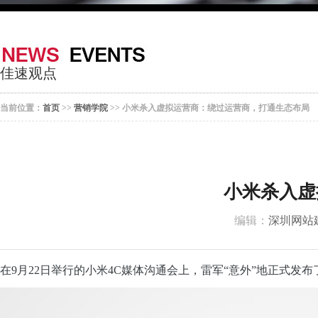
器
案
于
联
我
系
佳速观点
们
我
当前位置：
首页
>>
营销学院
>> 小米杀入虚拟运营商：绕过运营商，打通生态布局
们
小米杀入虚
编辑：
深圳网站
在9月22日举行的小米4C媒体沟通会上，雷军“意外”地正式发