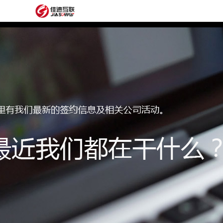
网
站
网
首
站
外
页
建
贸
定
设
网
制
抖
站
模
音
阿
建
板
获
里
经
设
客
云
典
建
服
案
站
圈
务
例
方
子
关