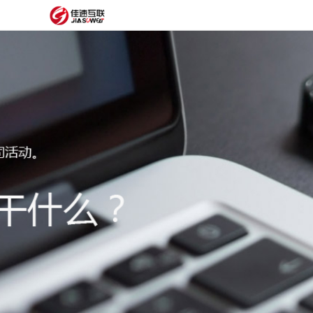
网
站
网
首
站
外
页
建
贸
定
设
网
制
抖
站
模
音
阿
建
板
获
里
经
设
客
云
典
建
服
案
站
圈
务
例
方
子
关