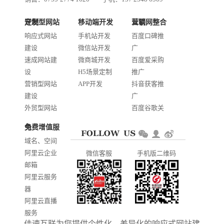
技术：0755-2688 1370
定制型网站开发
移动端开发
互联网整合营销
邮箱：services@jiasuweb.com
响应式网站
手机站开发
百度口碑推
建设
微信站开发
广
速成网站建
微商城开发
百度爱采购
设
H5场景定制
推广
营销型网站
APP开发
抖音获客推
建设
广
外贸型网站
百度谷歌关
建设
键词优化
免费增值服务
商城网站开
AI智能发布
域名、空间
发
系统推广
阿里云企业
微信客服
手机版二维码
门户信息平
邮箱
台开发
阿里云服务
器
阿里云直播
服务
佳速互联为您提供个性化，差异化的
响应式网站建