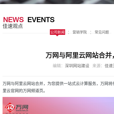
器
案
于
联
我
系
佳速观点
们
我
公司新闻
¦
营销学院
¦
常见问题
们
万网与阿里云网站合并
编辑：
深圳网站建设
来源：
佳速
万网与阿里云网站合并，为您提供一站式云计算服务，万网将作为阿
里云官网的万网频道页。