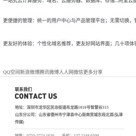
一站式云计算服务：域名、云服务器、数据库、存储...阿里云
更便捷的管理：统一的用户中心与产品管理平台；无需切换，
更友好的体验：个性化域名推荐，更友好网站界面；几十项体
QQ空间
新浪微博
腾讯微博
人人网
微信
更多分享
联系我们
地址：深圳市龙华区民治街道布龙路1010号智慧谷315
山东分公司：山东省德州市宁津县中心街商贸城东段北首(弘津
传媒)
销售：0755-2774 1620
手机：137 2348 6509