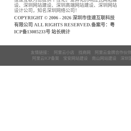
阿里云ICP备
设
、
深圳网站建设
、
深圳高端网站建设
、
深圳网站
案
设计公司
，知名
深圳网络公司
！
COPYRIGHT © 2006 - 2026 深圳市佳速互联科技
有限公司 ALL RIGHTS RESERVED.备案号：
粤
ICP备13085233号
站长统计
友情链接：
阿里云小店
找商网
阿里云金牌合作伙
阿里云ICP备案
宝安网站建设
南山网站建设
深圳