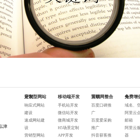
定制型网站开发
移动端开发
互联网整合营销
免费增值服务
响应式网站
手机站开发
百度口碑推
域名、
建设
微信站开发
广
阿里云
速成网站建
微商城开发
百度爱采购
邮箱
弘津
设
H5场景定制
推广
阿里云
营销型网站
APP开发
抖音获客推
器