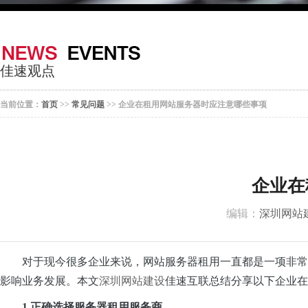
器
案
于
联
我
系
佳速观点
们
我
当前位置：
首页
>>
常见问题
>> 企业在租用网站服务器时应注意哪些事项
们
企业在
编辑：
深圳网站
对于现今很多企业来说，网站服务器租用一直都是一项非常
影响业务发展。本文
深圳网站建设
佳速互联总结分享以下企业在
1.正确选择服务器租用服务商