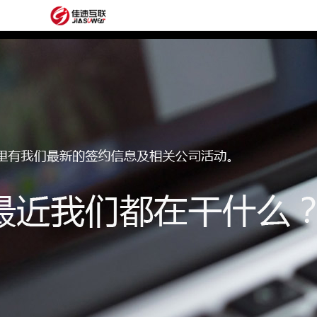
网
站
网
首
站
外
页
建
贸
定
设
网
制
抖
站
模
音
阿
建
板
获
里
经
设
客
云
典
建
服
案
站
圈
务
例
方
子
关