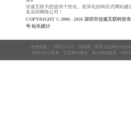
服务
佳速互联为您提供个性化，差异化的
响应式网站建
阿里云ICP备
名
深圳网络公司
！
案
COPYRIGHT © 2006 - 2026 深圳市佳速互联科技
号
站长统计
友情链接：
阿里云小店
找商网
阿里云金牌合作伙
阿里云ICP备案
宝安网站建设
南山网站建设
深圳