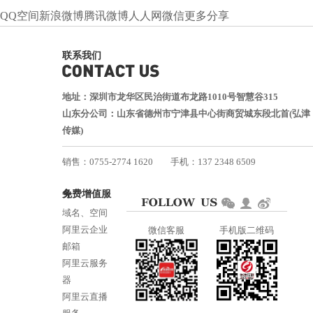
QQ空间
新浪微博
腾讯微博
人人网
微信
更多分享
联系我们
地址：深圳市龙华区民治街道布龙路1010号智慧谷315
山东分公司：山东省德州市宁津县中心街商贸城东段北首(弘津
传媒)
销售：0755-2774 1620
手机：137 2348 6509
技术：0755-2688 1370
免费增值服务
邮箱：services@jiasuweb.com
域名、空间
阿里云企业
微信客服
手机版二维码
邮箱
阿里云服务
器
阿里云直播