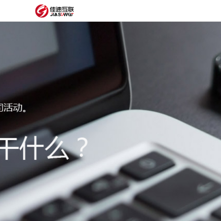
网
站
网
首
站
外
页
建
贸
定
设
网
制
抖
站
模
音
阿
建
板
获
里
经
设
客
云
典
建
服
案
站
圈
务
例
方
子
关