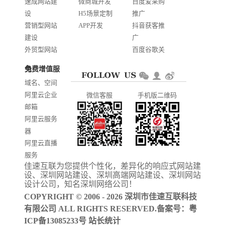
速成网站建
微商城开发
百度爱采购
设
H5场景定制
推广
营销型网站
APP开发
抖音获客推
建设
广
外贸型网站
百度谷歌关
建设
键词优化
免费增值服务
商城网站开
AI智能发布
域名、空间
发
系统推广
阿里云企业
微信客服
手机版二维码
门户信息平
邮箱
台开发
阿里云服务
器
阿里云直播
服务
佳速互联为您提供个性化，差异化的
响应式网站建
阿里云ICP备
设
、
深圳网站建设
、
深圳高端网站建设
、
深圳网站
案
设计公司
，知名
深圳网络公司
！
COPYRIGHT © 2006 - 2026 深圳市佳速互联科技
有限公司 ALL RIGHTS RESERVED.备案号：
粤
ICP备13085233号
站长统计