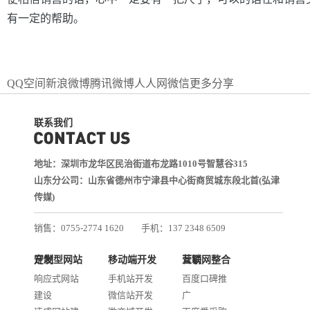
有一定的帮助。
QQ空间
新浪微博
腾讯微博
人人网
微信
更多分享
联系我们
地址：深圳市龙华区民治街道布龙路1010号智慧谷315
山东分公司：山东省德州市宁津县中心街商贸城东段北首(弘津
传媒)
销售：0755-2774 1620
手机：137 2348 6509
技术：0755-2688 1370
定制型网站开发
移动端开发
互联网整合营销
邮箱：services@jiasuweb.com
响应式网站
手机站开发
百度口碑推
建设
微信站开发
广