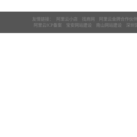
友情链接：
阿里云小店
找商网
阿里云金牌合作伙
阿里云ICP备案
宝安网站建设
南山网站建设
深圳