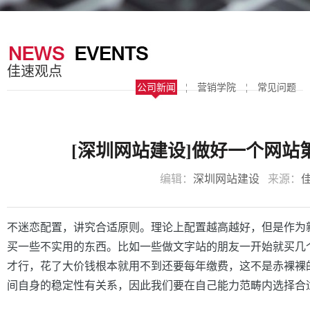
器
案
于
联
我
系
佳速观点
们
我
公司新闻
¦
营销学院
¦
常见问题
们
[深圳网站建设]做好一个网
编辑：
深圳网站建设
来源：
不迷恋配置，讲究合适原则。理论上配置越高越好，但是作为
买一些不实用的东西。比如一些做文字站的朋友一开始就买几
才行，花了大价钱根本就用不到还要每年缴费，这不是赤裸裸
间自身的稳定性有关系，因此我们要在自己能力范畴内选择合