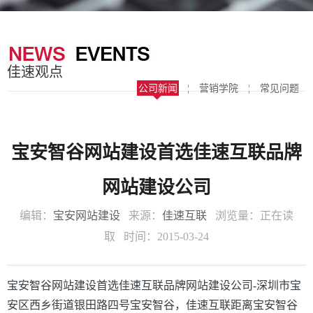
器
案
于
联
我
系
佳速观点
们
我
公司新闻
¦
营销学院
¦
常见问题
们
宝安智谷网站建设首选佳速互联品牌
网站建设公司
编辑：
宝安网站建设
来源：
佳速互联
浏览量：
正在读
取
时间：2015-03-24
宝安智谷网站建设首选佳速互联品牌网站建设公司-深圳市宝
安区西乡街道银田路四号宝安智谷，佳速互联距离宝安智谷