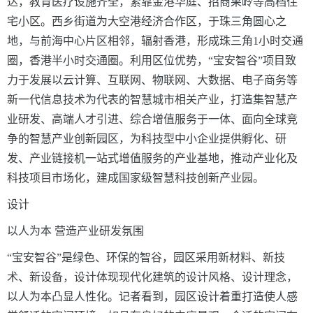
达，教育医疗设施齐全，紧靠金港华庭、招商果岭等高档住
宅小区。西乡街道为大空港经济合作区，于珠三角圆心之
地，与前海中心片区相邻，辐射香港，形成珠三角1小时交通
圈，香港半小时交通圈。利用区位优势，“宝安智谷”项目致
力于发展以云计算、互联网、物联网、大数据、电子商务等
新一代信息技术为代表的智慧城市相关产业，打造集智慧产
业研发、高端人才引进、综合增值服务于一体、面向全球竞
争的智慧产业创新园区，为科技型中小企业提供孵化、研
发、产业链接机一站式增值服务的产业基地，推动产业化及
科技项目市场化，建成国家级智慧科技创新产业园。
设计
以人为本
营造产业研发氛围
“宝安智谷”是绿色、环保的智谷，园区采用新材料、新技
术、新设备，
设计
体现现代化建筑的
设计
风格、
设计
理念，
以人为本
凸显人性化。记者看到，园区
设计
着重打造使人感