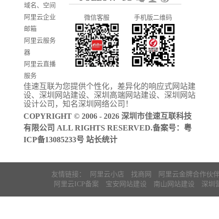
域名、空间
发
系统推广
阿里云企业
微信客服
手机版二维码
门户信息平
邮箱
台开发
阿里云服务
器
阿里云直播
服务
佳速互联为您提供个性化，差异化的
响应式网站建
阿里云ICP备
设
、
深圳网站建设
、
深圳高端网站建设
、
深圳网站
案
设计公司
，知名
深圳网络公司
！
COPYRIGHT © 2006 - 2026 深圳市佳速互联科技
有限公司 ALL RIGHTS RESERVED.备案号：
粤
ICP备13085233号
站长统计
友情链接：
阿里云小店
找商网
阿里云金牌合作伙
阿里云ICP备案
宝安网站建设
南山网站建设
深圳