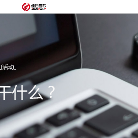
网
站
网
首
站
外
页
建
贸
定
设
网
制
抖
站
模
音
阿
建
板
获
里
经
设
客
云
典
建
服
案
站
圈
务
例
方
子
关