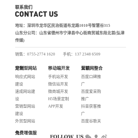
联系我们
地址：深圳市龙华区民治街道布龙路1010号智慧谷315
山东分公司：山东省德州市宁津县中心街商贸城东段北首(弘津
传媒)
销售：0755-2774 1620
手机：137 2348 6509
技术：0755-2688 1370
定制型网站开发
移动端开发
互联网整合营销
邮箱：services@jiasuweb.com
响应式网站
手机站开发
百度口碑推
建设
微信站开发
广
速成网站建
微商城开发
百度爱采购
设
H5场景定制
推广
营销型网站
APP开发
抖音获客推
建设
广
外贸型网站
百度谷歌关
建设
键词优化
免费增值服务
商城网站开
AI智能发布