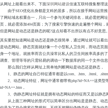
从网址上能看出来不。下面
深圳网站建设
佳速互联特搜集整理这
由于SEO优化出身都是文科的居多，所以在接手网站运营推
了网站域名权重合一，只出一个参与关键词排名，就必需把网址
页，就必需添加404页面；为了搜索引擎快速的走遍整个网站，
但是网站是动态还是静态的呢?这点却看不出所以有点不好意思
其实要想知道网站是动态还是静态很简单，通过网址就可以看出
是动态网站。静态页面就好像一个小型私人卫生间，而动态页面
身一个地址。就效率而言公共澡常比私人的卫生间效率高多的了
调查、管理等等的只需轻易的调动一下数据库的同一个文件信息就
那么我们怎样从网址上简单地判断网站是动态还是静态，
1、静态的网址自己特征通常都是以com、.htm、.html、.sh
2、动态网址特征，网址中通常都带有php?id=NA==这类型带问
id=NA==.htm，
3、伪静态网址特征就是拥有动态网站的特征而又是以静态
从上面三种网址的形式可以简单区分出网站是是静态、动态
但是为了符合搜索引擎规则，不得不把网站伪静态化，因为动态