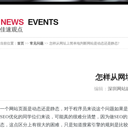
器
案
于
联
我
系
佳速观点
们
我
当前位置：
首页
>>
常见问题
>> 怎样从网址上简单地判断网站是动态还是静态?
们
怎样从网
编辑：
深圳网站
一个网站页面是动态还是静态，对于程序员来说这个问题如果是
SEO优化的同学位们来说，可能真的很难分清楚，因为做SEO
态，这点区分上有很大的困难，只是知道搜索引擎的规则是比较