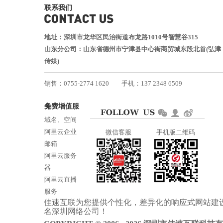
联系我们
地址：深圳市龙华区民治街道布龙路1010号智慧谷315
山东分公司：山东省德州市宁津县中心街商贸城东段北首(弘津
传媒)
销售：0755-2774 1620
手机：137 2348 6509
技术：0755-2688 1370
免费增值服务
邮箱：services@jiasuweb.com
域名、空间
阿里云企业
微信客服
手机版二维码
邮箱
阿里云服务
器
阿里云直播
服务
佳速互联为您提供个性化，差异化的
响应式网站建
阿里云ICP备
名
深圳网络公司
！
案