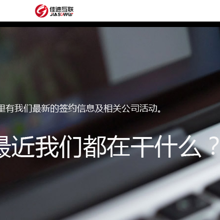
网
站
网
首
站
外
页
建
贸
定
设
网
制
抖
站
模
音
阿
建
板
获
里
经
设
客
云
典
建
服
案
站
圈
务
例
方
子
关