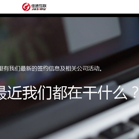
网
站
网
首
站
外
页
建
贸
定
设
网
制
抖
站
模
音
阿
建
板
获
里
经
设
客
云
典
建
服
案
站
圈
务
例
方
子
关