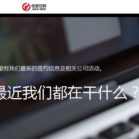
网
站
网
首
站
外
页
建
贸
定
设
网
制
抖
站
模
音
阿
建
板
获
里
经
设
客
云
典
建
服
案
站
圈
务
例
方
子
关