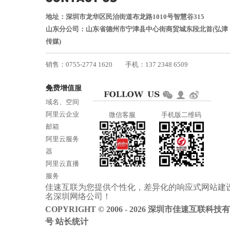
地址：深圳市龙华区民治街道布龙路1010号智慧谷315
山东分公司：山东省德州市宁津县中心街商贸城东段北首(弘津
传媒)
销售：0755-2774 1620
手机：137 2348 6509
技术：0755-2688 1370
免费增值服务
邮箱：services@jiasuweb.com
域名、空间
阿里云企业
微信客服
手机版二维码
邮箱
阿里云服务
器
阿里云直播
服务
佳速互联为您提供个性化，差异化的
响应式网站建
阿里云ICP备
名
深圳网络公司
！
案
COPYRIGHT © 2006 - 2026 深圳市佳速互联科技
号
站长统计