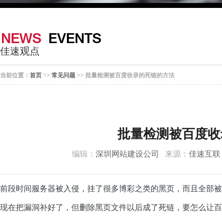
器
案
于
联
我
系
佳速观点
们
我
当前位置：
首页
>>
常见问题
>> 批量检测被百度收录的死链的方法
们
批量检测被百度收
编辑：
深圳网站建设公司
来源：
佳速互联
前段时间服务器被入侵，挂了很多博彩之类的黑页，而且全部被
现在把漏洞补好了，但删除黑页文件以后成了死链，要怎么让百