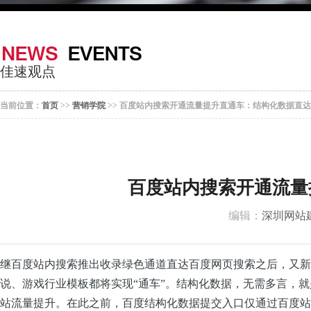
器
案
于
联
我
系
佳速观点
们
我
当前位置：
首页
>>
营销学院
>> 百度站内搜索开通流量提升直通车：结构化数据直
们
百度站内搜索开通流量
编辑：
深圳网站
继百度站内搜索推出收录绿色通道直达百度网页搜索之后，又新
说、游戏行业模板都将实现“通车”。结构化数据，无需多言，
站流量提升。在此之前，百度结构化数据提交入口仅通过百度站