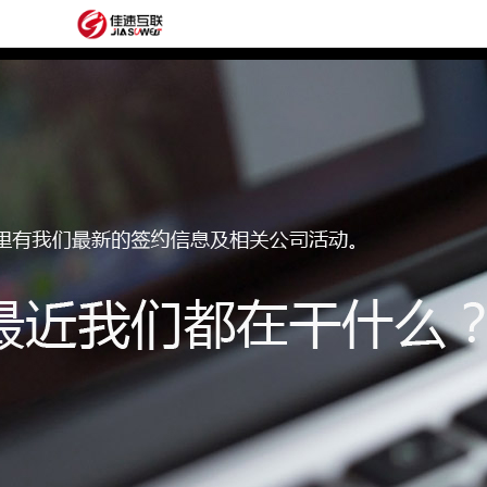
网
站
网
首
站
外
页
建
贸
定
设
网
制
抖
站
模
音
阿
建
板
获
里
经
设
客
云
典
建
服
案
站
圈
务
例
方
子
关