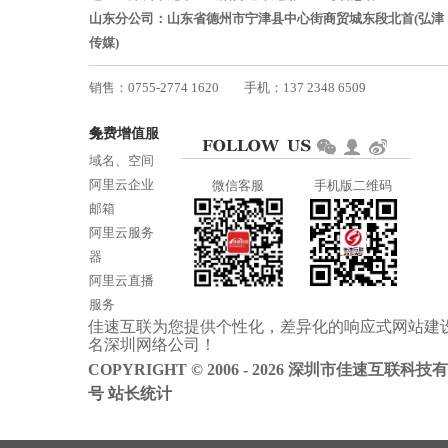
山东分公司：山东省德州市宁津县中心街商贸城东段北首(弘津
传媒)
销售：0755-2774 1620
手机：137 2348 6509
技术：0755-2688 1370
免费增值服务
邮箱：services@jiasuweb.com
域名、空间
阿里云企业
微信客服
手机版二维码
邮箱
阿里云服务
器
阿里云直播
服务
佳速互联为您提供个性化，差异化的
响应式网站建
阿里云ICP备
名
深圳网络公司
！
案
COPYRIGHT © 2006 - 2026 深圳市佳速互联科技
号
站长统计