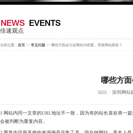
器
案
于
联
我
系
佳速观点
们
我
当前位置：
首页
>>
常见问题
>> 哪些方面会引起网站内容重，导致网站降权？
们
哪些方面
编辑：
深圳网站
1 网站内同一文章的URL地址不一致，因为有的站长喜欢将
会被判断为重复内容。
2 重复内容最直接的来源便是采集工具。现在做网站，基本上