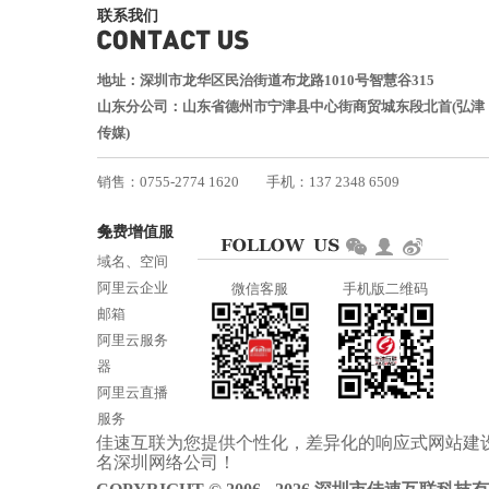
联系我们
地址：深圳市龙华区民治街道布龙路1010号智慧谷315
山东分公司：山东省德州市宁津县中心街商贸城东段北首(弘津
传媒)
销售：0755-2774 1620
手机：137 2348 6509
技术：0755-2688 1370
免费增值服务
邮箱：services@jiasuweb.com
域名、空间
阿里云企业
微信客服
手机版二维码
邮箱
阿里云服务
器
阿里云直播
服务
佳速互联为您提供个性化，差异化的
响应式网站建
阿里云ICP备
名
深圳网络公司
！
案