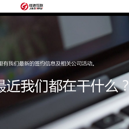
网
站
网
首
站
外
页
建
贸
定
设
网
制
抖
站
模
音
阿
建
板
获
里
经
设
客
云
典
建
服
案
站
圈
务
例
方
子
关