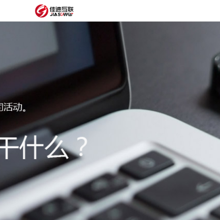
网
站
网
首
站
外
页
建
贸
定
设
网
制
抖
站
模
音
阿
建
板
获
里
经
设
客
云
典
建
服
案
站
圈
务
例
方
子
关