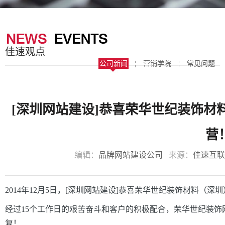
器
案
于
联
我
系
佳速观点
们
我
公司新闻
¦
营销学院
¦
常见问题
们
[深圳网站建设]恭喜荣华世纪装饰材
营
编辑：
品牌网站建设公司
来源：
佳速互联
2014年12月5日，[
深圳网站建设
]恭喜荣华世纪装饰材料（深圳）有
经过15个工作日的
艰苦奋斗和客户的积
极配合，荣华世纪装饰
复
！