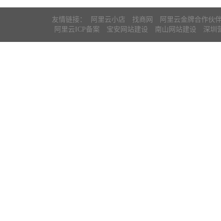
友情链接：
阿里云小店
找商网
阿里云金牌合作伙
阿里云ICP备案
宝安网站建设
南山网站建设
深圳