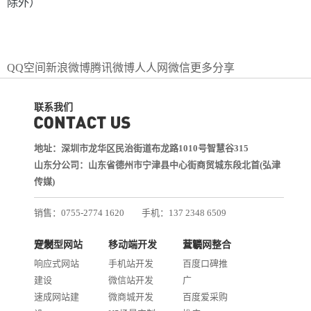
除外）
QQ空间
新浪微博
腾讯微博
人人网
微信
更多分享
联系我们
地址：深圳市龙华区民治街道布龙路1010号智慧谷315
山东分公司：山东省德州市宁津县中心街商贸城东段北首(弘津
传媒)
销售：0755-2774 1620
手机：137 2348 6509
技术：0755-2688 1370
定制型网站开发
移动端开发
互联网整合营销
邮箱：services@jiasuweb.com
响应式网站
手机站开发
百度口碑推
建设
微信站开发
广
速成网站建
微商城开发
百度爱采购