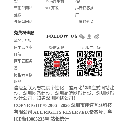
设
H5场景定制
推广
营销型网站
APP开发
抖音获客推
建设
广
外贸型网站
百度谷歌关
建设
键词优化
免费增值服务
商城网站开
AI智能发布
域名、空间
发
系统推广
阿里云企业
微信客服
手机版二维码
门户信息平
邮箱
台开发
阿里云服务
器
阿里云直播
服务
佳速互联为您提供个性化，差异化的
响应式网站建
阿里云ICP备
设
、
深圳网站建设
、
深圳高端网站建设
、
深圳网站
案
设计公司
，知名
深圳网络公司
！
COPYRIGHT © 2006 - 2026 深圳市佳速互联科技
有限公司 ALL RIGHTS RESERVED.备案号：
粤
ICP备13085233号
站长统计