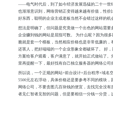
——电气时代后，到了如今经济发展迅猛的二十一世
也渐渐意识到，网络营销正变得越来越有价值，性价
好东西，聪明的企业主或老板当然不会错过这样的机
想法是明确了，但问题是究竟做一个出色的网站需要
企业赚到钱的网站是屈指可数。 为什么呢？因为很
脆就是套一个模板，当然相应价格也是非常低廉的，有
还害人，把好端端的一个企业形象全都破坏了。 好
方案给客户观看，客户满意了，就开始正式做站了。
里再提醒一下，最好找有自己独立服务器的网络公司
所以说，一个正规的网站
=
前台设计
+
后台程序
+
域名
5500
元左右浮动，具体价格还是要参考不同的模块，
网络公司，不要贪图几百块钱的便宜，去找完全没有
者见仁智者见智的问题，但是要相信一分钱一分货，