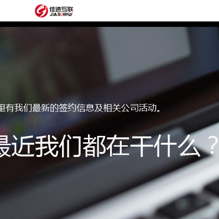
网
站
网
首
站
外
页
建
贸
定
设
网
制
抖
站
模
音
阿
建
板
获
里
经
设
客
云
典
建
服
案
站
圈
务
例
方
子
关