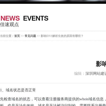
器
案
于
联
我
系
佳速观点
们
我
当前位置：
首页
>>
常见问题
>> 影响DNS解析生效的原因有哪些？
们
影
编辑：
深圳网站建
1、域名状态是否正常
先检查域名的状态，可以查看注册服务商提供的whois域名信息，如果
析，也是无法生效的，域名是无法被访问到的，需要联系注册商