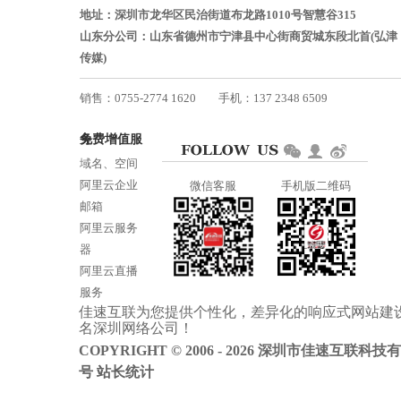
地址：深圳市龙华区民治街道布龙路1010号智慧谷315
山东分公司：山东省德州市宁津县中心街商贸城东段北首(弘津
传媒)
销售：0755-2774 1620
手机：137 2348 6509
技术：0755-2688 1370
免费增值服务
邮箱：services@jiasuweb.com
域名、空间
阿里云企业
微信客服
手机版二维码
邮箱
阿里云服务
器
阿里云直播
服务
佳速互联为您提供个性化，差异化的
响应式网站建
阿里云ICP备
名
深圳网络公司
！
案
COPYRIGHT © 2006 - 2026 深圳市佳速互联科技
号
站长统计