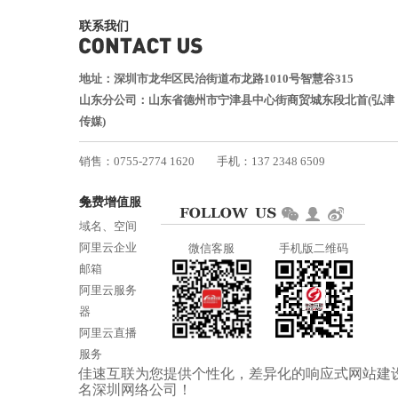
联系我们
地址：深圳市龙华区民治街道布龙路1010号智慧谷315
山东分公司：山东省德州市宁津县中心街商贸城东段北首(弘津
传媒)
销售：0755-2774 1620
手机：137 2348 6509
技术：0755-2688 1370
免费增值服务
邮箱：services@jiasuweb.com
域名、空间
阿里云企业
微信客服
手机版二维码
邮箱
阿里云服务
器
阿里云直播
服务
佳速互联为您提供个性化，差异化的
响应式网站建
阿里云ICP备
名
深圳网络公司
！
案