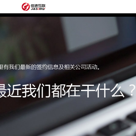
网
站
网
首
站
外
页
建
贸
定
设
网
制
抖
站
模
音
阿
建
板
获
里
经
设
客
云
典
建
服
案
站
圈
务
例
方
子
关