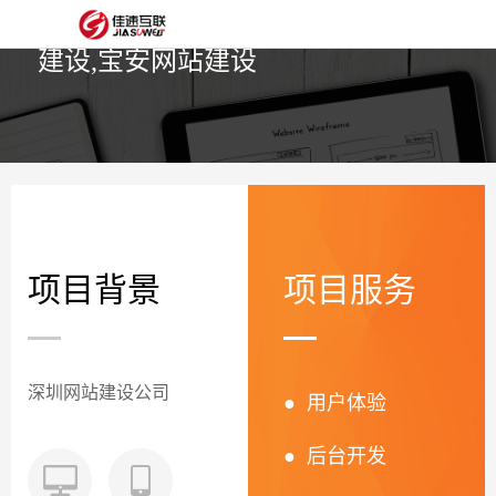
网
西乡网站建设,西乡网站
建设,宝安网站建设
站
网
首
站
外
页
建
贸
定
设
网
制
抖
站
模
音
项目背景
项目服务
阿
建
板
获
里
经
设
客
云
典
建
深圳网站建设公司
● 用户体验
服
案
站
圈
● 后台开发
务
例
方
子
关