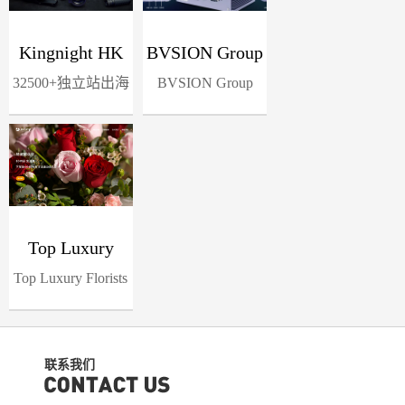
Kingnight HK
BVSION Group
32500+独立站出海
Limited
BVSION Group
用户的选择 覆
was established in
盖：工厂、外贸企
2008, with Shenz...
业、亚马逊...
Top Luxury
Top Luxury Florists
Florists HK香
HK香港花店
港花店
联系我们