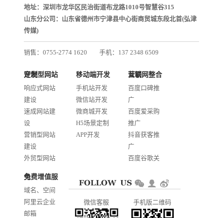
地址：深圳市龙华区民治街道布龙路1010号智慧谷315
山东分公司：山东省德州市宁津县中心街商贸城东段北首(弘津
传媒)
销售：0755-2774 1620
手机：137 2348 6509
技术：0755-2688 1370
定制型网站开发
移动端开发
互联网整合营销
邮箱：services@jiasuweb.com
响应式网站
手机站开发
百度口碑推
建设
微信站开发
广
速成网站建
微商城开发
百度爱采购
设
H5场景定制
推广
营销型网站
APP开发
抖音获客推
建设
广
外贸型网站
百度谷歌关
建设
键词优化
免费增值服务
商城网站开
AI智能发布
域名、空间
发
系统推广
阿里云企业
微信客服
手机版二维码
门户信息平
邮箱
台开发