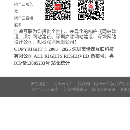
阿里云服务
器
阿里云直播
服务
佳速互联为您提供个性化，差异化的
响应式网站建
阿里云ICP备
设
、
深圳网站建设
、
深圳高端网站建设
、
深圳网站
案
设计公司
，知名
深圳网络公司
！
COPYRIGHT © 2006 - 2026 深圳市佳速互联科技
有限公司 ALL RIGHTS RESERVED.备案号：
粤
ICP备13085233号
站长统计
友情链接：
阿里云小店
找商网
阿里云金牌合作伙
阿里云ICP备案
宝安网站建设
南山网站建设
深圳