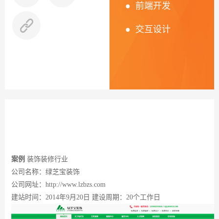
● 前端开发
器
案
于
联
● 交互设计
我
系
们
我
们
案例
装饰装修
行
业
公司名称：绿芝宝装饰
公司
网址：http
://www.lzbzs.com
建站时间：2014年9月20日
建设周期：20个工作日